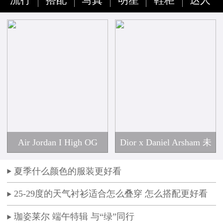
流行
搭配
写真
明星
鞋柜
达人
Air Jordan I High OG
Dior x Daniel Arsham 未
Dior 惊艳亮相
释出联名球鞋曝光
夏季什么颜色的服装更好看
25-29度的天气衬衫适合怎么叠穿 怎么搭配更好看
珈姿莱尔 端午特辑 与“绿”同行