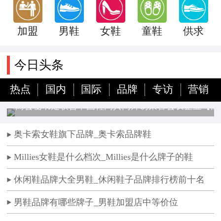
加盟
男鞋
女鞋
童鞋
供求
今日头条
热点
国内
国际
品牌
专访
营销
商会秘书处联合中国鞋网共同拜访荣誉会长企业【江
博士品牌】
奥卡索女鞋旗下品牌_奥卡索品牌鞋
Millies女鞋是什么档次_Millies是什么牌子的鞋
休闲鞋品牌大全男鞋_休闲鞋子品牌排行榜前十名
男鞋品牌有哪些牌子_男鞋加盟店中等价位