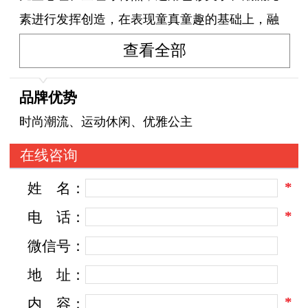
素进行发挥创造，在表现童真童趣的基础上，融
入休闲、时尚的现代风格，使品牌拥有独一无二
查看全部
的款式，让脚上和心理一样舒适。亲子印象童鞋
品牌始终如一地把“爱”作为一切发展的根基，坚
品牌优势
持“用每一颗爱心做好每一双鞋”。用爱的双手研
时尚潮流、运动休闲、优雅公主
发和生产引领时尚，高质量，健康舒适的童鞋，
在线咨询
愿把这一份爱传递给每一个儿童。
*
姓
名：
*
电
话：
微信号：
地
址：
*
内
容：