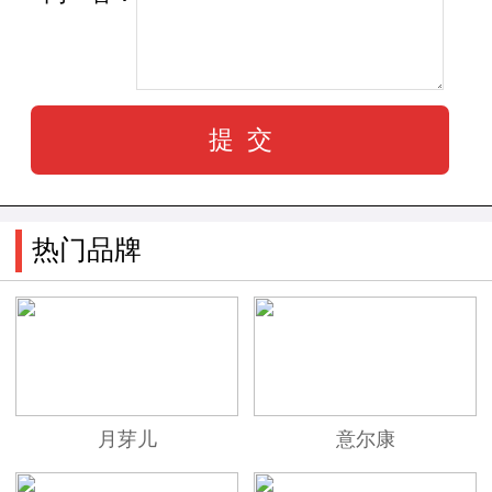
热门品牌
月芽儿
意尔康