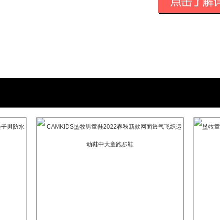
被市场及行业统称为“小骆驼”。产品覆盖
姿鞋、冲锋衣、速干服、滑雪服等产品，
户外露营装备，以满足青少年户外运动与
睐，CAMKIDS迅速成为青少年户外行业
2014年，CAMKIDS品牌优化升级，
名CAM的中文音译，以Camp Above M
营地。CAMKIDS产品在原有的户外基础
2016年，CAMKIDS重启公司旗下自有
标” 双品牌战略，同时涵盖青少年时尚户
的战略纵深需求。同时，CAMKIDS通过
洲户外展、晋江鞋博会等专业展会，与电
助等形式，加大加强对青少年户外产业链
发展至今，CAMKIDS自主研发拥有防
技、新型鞋带科技等国家专利，通过技术
暖、速干、户外抓地力等方面赋予了CAMK
与舒适度。多年来先后斩获中国童鞋十大品牌