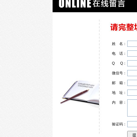
姓
名
：
电
话
：
Q
Q
：
微信号：
邮
箱
：
地
址
：
内
容
：
验证码：