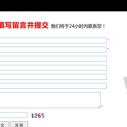
*
*
*