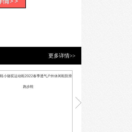
登山鞋、徒步鞋、溯溪鞋、防水鞋、矫
并延伸至登山包、帐篷、水壶、帽子等
旅行需求。一经推出，即受到市场青
标杆。
启用山峰标志 ，确认“垦牧”作为品牌
ountain作为品牌诠释，寓意山巅上的
上，融入更多时尚元素。
更多详情>>
的骆驼商标 ，实行“山峰标”、“骆驼
外与时尚运动两大市场，满足品牌发展
连续多年参与北京ISPO户外展、南京亚
影漫画巨头美国漫威跨界合作，赛事赞
的布局与资源整合。
滑科技、防水透气科技、矫姿保健科
的研发与优质面料的应用，在防水、保
IDS产品更全面的性能，更具专业性
、2011年度中国市场童鞋品牌15