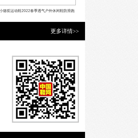
国青少年户外运动装备最具竞争力领军品
小骆驼运动鞋2022春季透气户外休闲鞋防滑跑
垦牧童鞋2022春季新款防水皮
年超越国内外同品类品牌，产品销售位
。
步鞋
动鞋
更多详情>>