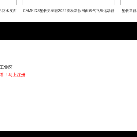
强、第七届/第九届亚洲品牌500强、中
男防水皮面
CAMKIDS垦牧男童鞋2022春秋新款网面透气飞织运动鞋
垦牧童鞋
牌、中国鞋业最具影响力品牌等，连续多
居前列，推动中国青少年户外运动的发展
中大童跑步鞋
工业区
看！
马上注册