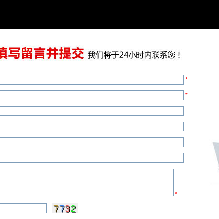
*
*
*