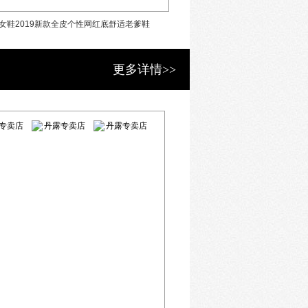
女鞋2019新款全皮个性网红底舒适老爹鞋
19秋款丹露真皮休闲女
更多详情>>