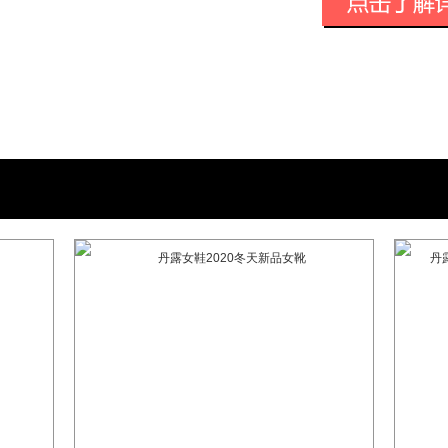
精品。目前，产品不仅销售全国30多个省
达国家和地区，赢得广大消费者的喜爱和