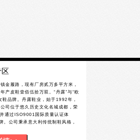
专区
花镇金履路，现有厂房贰万多平方米，
年产皮鞋壹佰伍拾万双。“丹露”与“欧
鞋品牌。丹露鞋业，始于1992年，
。公司位于悠久历史文化名城成都，荣
通过ISO9001国际质量认证体
品牌。公司秉承意大利传统制鞋风格，
“丹露”牌女式系列时装鞋、休闲鞋，
前的品牌经营理念，全面创造鞋业时尚