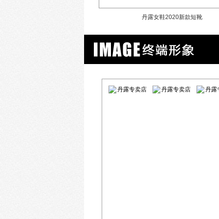
春平跟百搭真皮豆豆鞋
丹露女鞋2020新款短靴