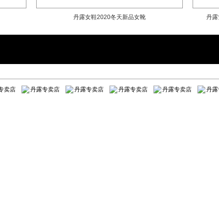
丹露女鞋2020冬天新品女靴
丹露