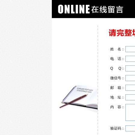
姓
名
：
电
话
：
Q
Q
：
微信号：
邮
箱
：
地
址
：
内
容
：
验证码：