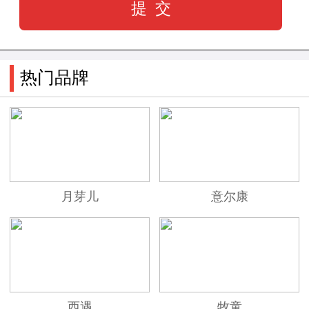
热门品牌
月芽儿
意尔康
西遇
牧童