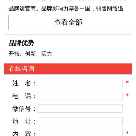
品牌运营商。品牌影响力享誉中国，销售网络迅
速辐射全国各个区域。酷丁公司与国际专业科研
查看全部
机构合作，设立科学技术研发中心。并且公司拥
有5条国际标准现代化生产线，配套设配1000多
品牌优势
台，年生产能力超过600多万双童鞋，严格按照高
开拓、创新、活力
标准科学化运营，致力于打造最健康、最时尚、
在线咨询
最舒适的童鞋品牌。 品科技行业中一枚冉冉升起
*
姓
名：
的耀眼新星。
*
电
话：
微信号：
地
址：
*
内
容：