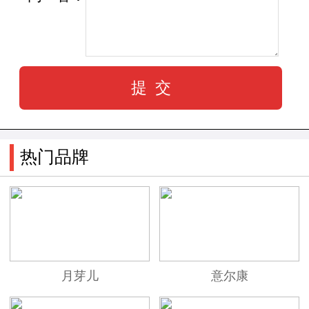
热门品牌
月芽儿
意尔康