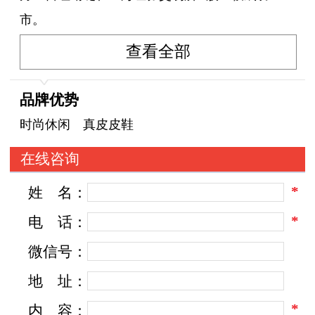
市。
查看全部
红蜻蜓创建国内首个鞋科技实验室和制鞋行
业首家院士工作站，研创83道标准化制鞋工艺，
品牌优势
保障每一双红蜻蜓出品的鞋履都能舒适耐穿。红
时尚休闲 真皮皮鞋
蜻蜓秉承商务与时尚的完美融合的品牌理念，以
在线咨询
商务不失个性、时尚不失得体的设计风格和产品
*
姓
名：
系列，为不同职层的职场人士，提供不同商务场
景下穿用的时尚皮鞋。
*
电
话：
微信号：
红蜻蜓商务时尚皮鞋围绕“日常office、商务社
地
址：
交、商务出行”三大核心商务场景，致力于为时髦
*
内
容：
的商务人士提供商务多元化需求的时尚穿搭。聘