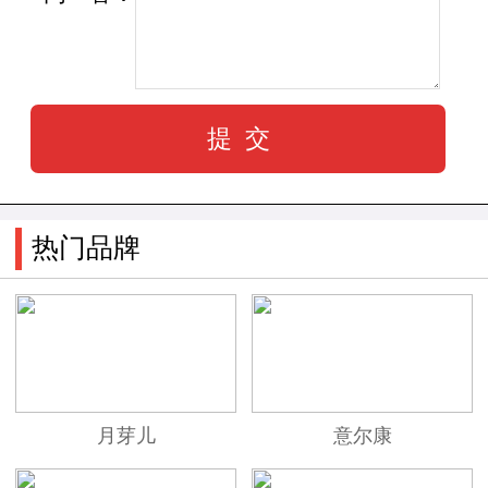
请国际鞋履大师，原奢侈品牌鞋履设计总监拉斐
尔·杨先生担纲鞋履时尚设计总监。为顾客带来全
球时尚领域最前沿的鞋履款式，赋能职场多元个
性表达。
热门品牌
月芽儿
意尔康