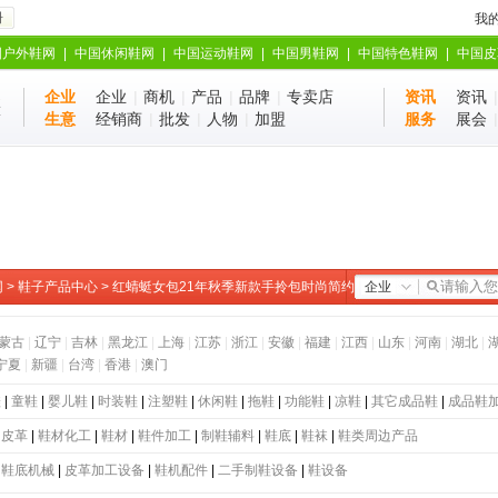
册
我
国户外鞋网
|
中国休闲鞋网
|
中国运动鞋网
|
中国男鞋网
|
中国特色鞋网
|
中国皮
企业
企业
|
商机
|
产品
|
品牌
|
专卖店
资讯
资讯
业
站
生意
经销商
|
批发
|
人物
|
加盟
服务
展会
网
>
鞋子产品中心
> 红蜻蜓女包21年秋季新款手拎包时尚简约
企业
蒙古
|
辽宁
|
吉林
|
黑龙江
|
上海
|
江苏
|
浙江
|
安徽
|
福建
|
江西
|
山东
|
河南
|
湖北
|
宁夏
|
新疆
|
台湾
|
香港
|
澳门
鞋
|
童鞋
|
婴儿鞋
|
时装鞋
|
注塑鞋
|
休闲鞋
|
拖鞋
|
功能鞋
|
凉鞋
|
其它成品鞋
|
成品鞋
|
皮革
|
鞋材化工
|
鞋材
|
鞋件加工
|
制鞋辅料
|
鞋底
|
鞋袜
|
鞋类周边产品
|
鞋底机械
|
皮革加工设备
|
鞋机配件
|
二手制鞋设备
|
鞋设备