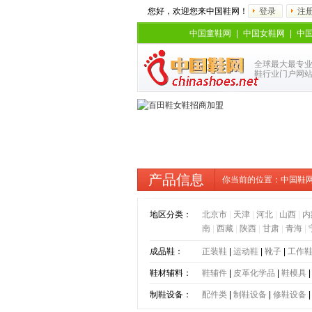
您好，欢迎您来中国鞋网！
登录
注
中国童鞋网
|
中国女鞋网
|
中
全球最大最专
鞋行业门户网
产品信息
你当前的位置：
中国鞋
手提包
地区分类：
北京市
|
天津
|
河北
|
山西
|
内
南
|
西藏
|
陕西
|
甘肃
|
青海
|
成品鞋：
正装鞋
|
运动鞋
|
靴子
|
工作
鞋材辅料：
鞋辅件
|
皮革化学品
|
鞋模具
制鞋设备：
配件类
|
制鞋设备
|
修鞋设备