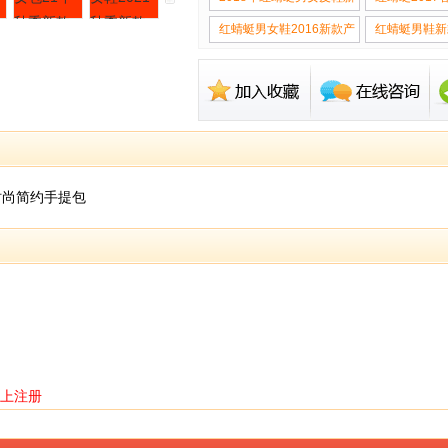
品
红蜻蜓男女鞋2016新款产
红蜻蜓男鞋新
品系列
时尚简约手提包
上注册