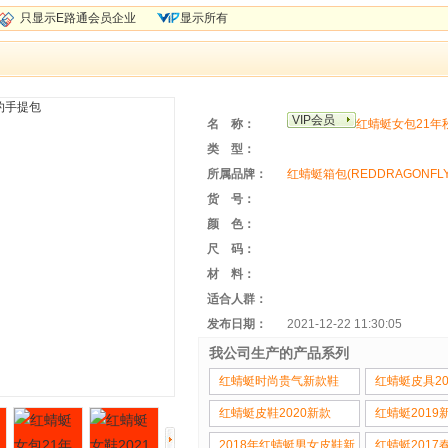
只显示E路通会员企业
显示所有
VIP会员
名 称：
红蜻蜓女包21
类 型：
所属品牌：
红蜻蜓箱包(REDDRAGONFLY
货 号：
颜 色：
尺 码：
材 料：
适合人群：
发布日期：
2021-12-22 11:30:05
我公司生产的产品系列
红蜻蜓时尚贵气新款鞋
红蜻蜓皮具2
红蜻蜓皮鞋2020新款
红蜻蜓2019
2018年红蜻蜓男女皮鞋新
红蜻蜓2017