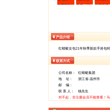
产品介绍
红蜻蜓女包21年秋季新款手拎包
联系方式
公司名称：
红蜻蜓集团
地 址：
浙江省-温州市
邮 编：
联 系 人：
钱先生
对不起，非注册会员不能查看！
马