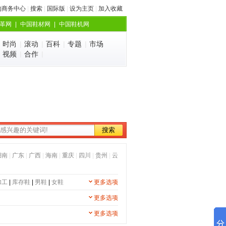
的商务中心
|
搜索
|
国际版
|
设为主页
|
加入收藏
革网
|
中国鞋材网
|
中国鞋机网
|
时尚
|
滚动
|
百科
|
专题
|
市场
|
视频
|
合作
|
湖南
|
广东
|
广西
|
海南
|
重庆
|
四川
|
贵州
|
云
加工
|
库存鞋
|
男鞋
|
女鞋
更多选项
更多选项
更多选项