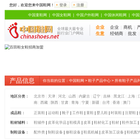
您好，欢迎您来中国鞋网！
登录
注册
中国童鞋网
|
中国女鞋网
|
中国户外鞋网
|
中国休闲鞋网
|
中国
企业
企业
|
商机
|
全球最大最专业
鞋行业门户网站
生意
经销商
|
批发
产品信息
你当前的位置：
中国鞋网
>
鞋子产品中心
> 所有鞋子产品
地区分类：
北京市
|
天津
|
河北
|
山西
|
内蒙古
|
辽宁
|
吉林
|
黑龙江
|
上海
|
南
|
西藏
|
陕西
|
甘肃
|
青海
|
宁夏
|
新疆
|
台湾
|
香港
|
澳门
成品鞋：
正装鞋
|
运动鞋
|
靴子
|
工作鞋
|
童鞋
|
婴儿鞋
|
时装鞋
|
注塑鞋
|
鞋材辅料：
鞋辅件
|
皮革化学品
|
鞋模具
|
皮革
|
鞋材化工
|
鞋材
|
鞋件加工
|
制鞋设备：
配件类
|
制鞋设备
|
修鞋设备
|
鞋底机械
|
皮革加工设备
|
鞋机配