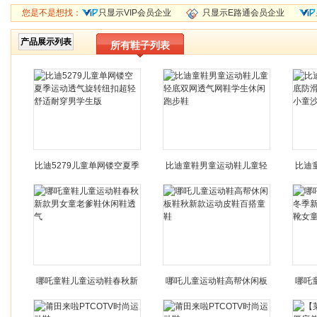
您是不是想找：
只显示VIP会员企业
只显示E路通会员企业
产品展示列表
所有鞋子列表
比迪5279儿童单网镂空夏季
比迪童鞋男童运动鞋儿童轻
比迪
运动透气旋转纽扣超轻舒适
底双网透气网鞋学生休闲跑
防滑
耐穿男学生版
步鞋
哪吒童鞋儿童运动鞋春秋新
哪吒儿童运动鞋高帮休闲板
哪吒
款男女童老爹鞋休闲鞋透气
鞋秋新款运动皮鞋百搭童鞋
季新