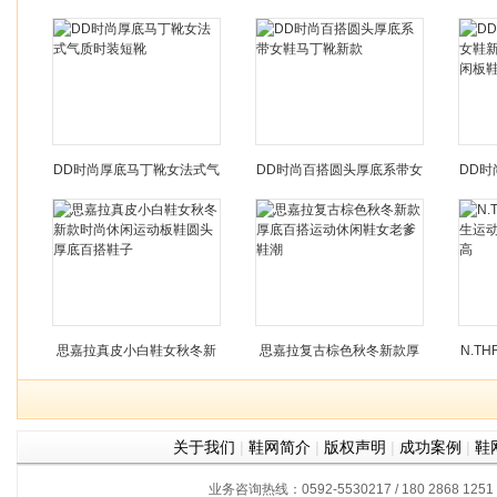
款足弓支撑按摩鞋防滑舒适
疗按摩透气耐磨超轻四季款
202
休闲运动鞋子
扁平足通经络
DD时尚厚底马丁靴女法式气
DD时尚百搭圆头厚底系带女
DD
质时装短靴
鞋马丁靴新款
新款
思嘉拉真皮小白鞋女秋冬新
思嘉拉复古棕色秋冬新款厚
N.T
款时尚休闲运动板鞋圆头厚
底百搭运动休闲鞋女老爹鞋
动跑
关于我们
|
鞋网简介
|
版权声明
|
成功案例
|
鞋
底百搭鞋子
潮
业务咨询热线：0592-5530217 / 180 2868 1251