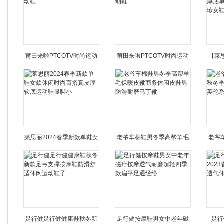
莆田来啦PTCOTV时尚运动
莆田来啦PTCOTV时尚运动
【莱
鞋
鞋
底单
莱思丽2024春季新款单鞋女
老爷车棉鞋男冬季高帮羊毛
老爷
款休闲时尚百搭真皮厚软底
保暖皮靴商务休闲皮鞋男防
冬季
运动鞋显脚小
滑耐磨马丁靴
足行健足行健健康鞋秋冬新
足行健按摩鞋男女中老年磁
足行