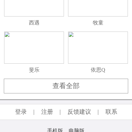
的皮鞋等款式。细腻的材质、精致的图案，都彰
显着品牌对细节的关注，让每一双鞋子都具备品
质和风尚。
西遇
牧童
搭配艺术，展现独特风格
DD鞋子注重细节和搭配的艺术。消费者可以
斐乐
依思Q
根据不同的场合和服装，选择适合的鞋子，从而
展现出独特的个人风格。无论是搭配休闲装还是
查看全部
正式服饰，DD鞋子都能为穿着增添亮点，让每一
步都散发出自信和时尚感。
登录
|
注册
|
反馈建议
|
联系
DD品牌鞋子，从头到脚展现时尚态度。品牌
手机版
电脑版