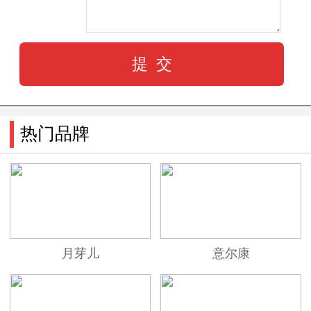
春夏季节，DD鞋子为都市女性和男性带来了
轻盈活力的穿搭选择。从俏皮的凉鞋、运动风的
休闲鞋，到精致的小白鞋，每一款鞋子都蕴含着
品牌对时尚的不懈追求。鲜明的色彩和创意的细
节，让每一双鞋子都成为足下的时尚焦点，释放
热门品牌
出个性的魅力。
品味温暖，彰显品质
随着季节的变迁，DD鞋子的设计也随之演
月芽儿
意尔康
变，为都市人带来更多的选择。秋冬季节，品牌
将温暖和时尚融为一体，推出保暖的靴子、时尚