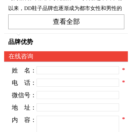
以来，DD鞋子品牌也逐渐成为都市女性和男性的
时尚宠儿，将优雅、前卫、实用、休闲等元素巧
查看全部
妙结合，让每一步都散发出独特的魅力。
品牌优势
DD鞋子品牌以多元的风格和独特的设计融入
在线咨询
了品牌的时尚理念，成为品味追求者的首选。从
*
姓
名：
既可夸张前卫，又可活泼可爱的设计，到大方实
用和简约休闲的款式，DD鞋子为消费者带来了多
*
电
话：
样的选择。不仅如此，品牌以精湛的工艺和舒适
微信号：
的穿着体验，赋予每一双鞋子更深层次的意义。
地
址：
*
内
容：
展现活力，释放个性