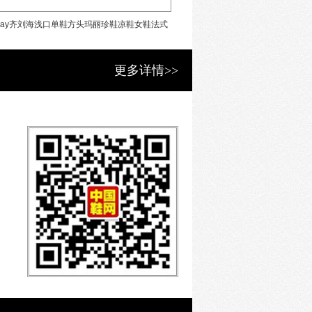
Today齐刘海浅口单鞋方头玛丽珍鞋凉鞋女鞋法式
BeauToday2022夏季凉靴复
小香风平底鞋
英伦风女鞋
更多详情>>