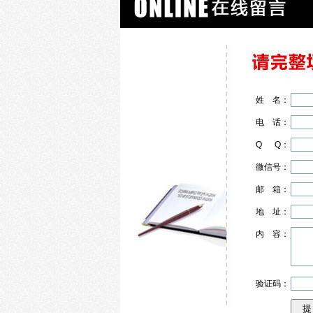
姓
名
：
电
话
：
Q
Q
：
微信号：
邮
箱
：
地
址
：
内
容
：
验证码：