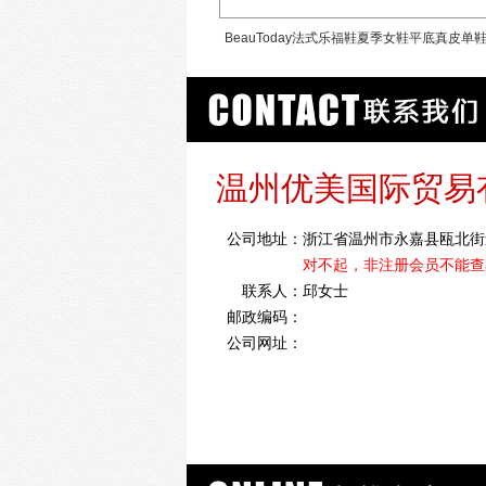
鞋男真皮商务正装德比鞋圆头增高鞋
BeauToday法式乐福鞋夏季女鞋平底真皮单
面试鞋春季
古小皮鞋软底
温州优美国际贸易
公司地址：
浙江省温州市永嘉县瓯北街
对不起，非注册会员不能查
联系人：
邱女士
邮政编码：
公司网址：