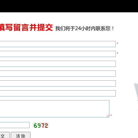
*
*
*