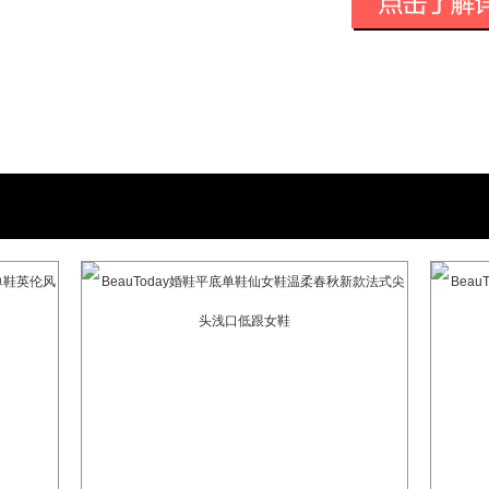
1M8增高鞋垫已发展成为强大的1M8-ins
此外，1M8探索了更多丰富的应用场景
不同的诉求，比如商业人士出席重要会议
试、第一次和女孩子约会、新郎结婚、主
印象，在人生和职场上去加分。