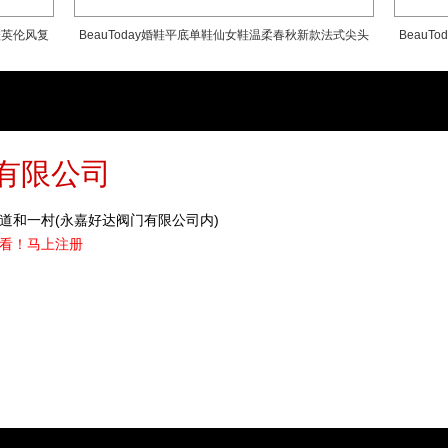
鞋英伦风复
BeauToday婚鞋平底单鞋仙女鞋温柔春秋新款法式尖头
Beau
浅口低跟女鞋
有限公司
道和一村(永嘉好达阀门有限公司内)
看！
马上注册