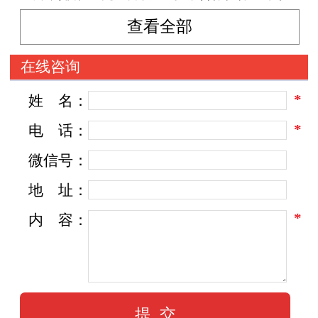
俄罗斯、法国、意大利、德国、美国等国家的时
查看全部
尚品牌，常年与ecco、ZARA、Bata等品牌设计师
在线咨询
共同合作推出每一季新品。 我们凭借着在制
鞋行业的深厚积累和对流行时尚的敏锐触觉，努
*
姓
名：
力将欧美经典和流行风格带回国内鞋业市场，给
*
电
话：
消费者创造零距离零时差的时尚体验。与此同
微信号：
时，我们也在努力研究开发适合国内市场的典范
地
址：
之作，不断推出更多深受大家喜爱的产品。
*
内
容：