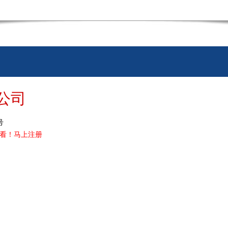
公司
号
看！
马上注册