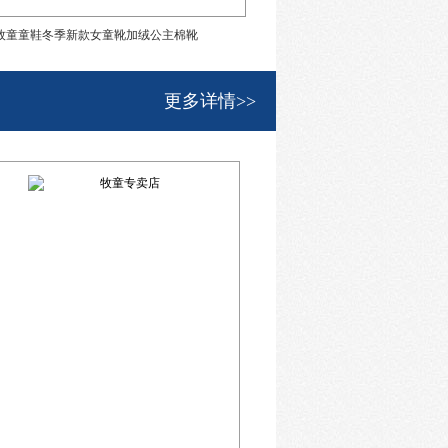
牧童童鞋冬季新款女童靴加绒公主棉靴
牧童童鞋2020新款女童运动
更多详情>>