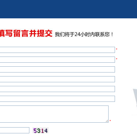
*
*
*