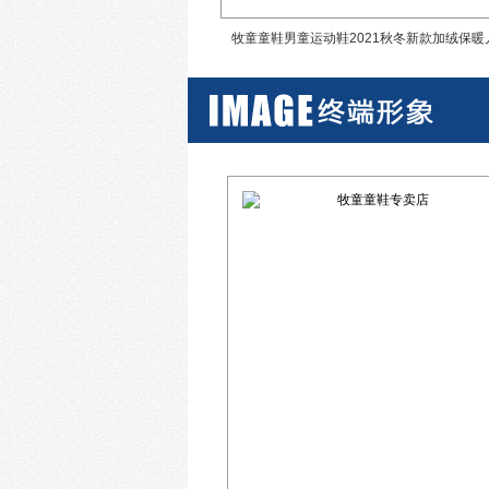
20新款春夏轻便软底运动鞋
牧童童鞋男童运动鞋2021秋冬新款加绒保暖