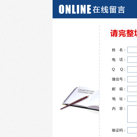
姓
名
：
电
话
：
Q
Q
：
微信号：
邮
箱
：
地
址
：
内
容
：
验证码：