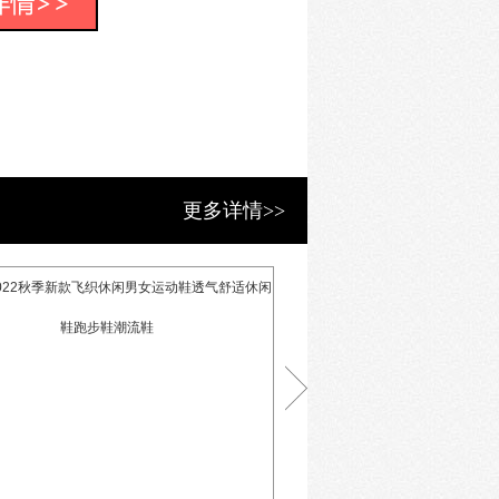
者基金、真格基金和腾讯双百计划的
到精神生活，得到双层的满足以及提
更多详情>>
婴类社区平台“宝宝树”的创始人及董
oogle等跨国公司担任高级管理人
大学双学士学位、哥伦比亚大学社会学
llen凭借着在人才管理上的丰富经验
 - 来自BAT互联网大厂以及世界