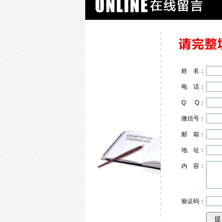
姓
名
：
电
话
：
Q
Q
：
微信号：
邮
箱
：
地
址
：
内
容
：
验证码：