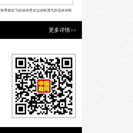
进入人生下半场的同时，他看到了中
22秋季新款飞织休闲男女运动鞋透气舒适休闲鞋
响午男士休闲皮鞋商务真皮舒适秋
社会上对这一群人存在的误解，他决定
年人的幸福感。
跑步鞋潮流鞋
宽鞋子
更多详情>>
)」的人生态度，致敬不以年龄定义生
察，结合严苛的制造标准，于12月推
将从「鞋」开始。「鞋」代表的是一
的追求，对「鞋」在舒适、健康以及外
，响午自主设计开发全方面满足用户需
节，满足用户对舒适、轻盈的需求