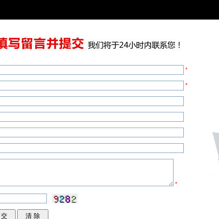
优选天然材质：彰显低调品味以及对天
轻松驾驭多场景：从用户的步行痛点切
*
*
*