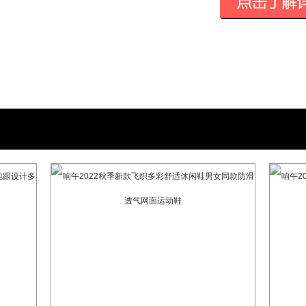
目前，米茶科技已获得和玉基金、挑战
投资和孵化，融资规模超千万美元。
企业的使命
透过产品、社群、社交，让用户从身体
升。
创始人的背景
王怀南Allen是中国最大、最活跃的母
事长。Allen 曾在麦肯锡、宝洁、雅虎和G
员，是“谷歌”中文名创作者。他拥有清华
硕士学位以及美国乔治敦大学MBA学位。A
以及个人魅力，此次创业组建出一支梦幻团队
500强消费品企业的高阶主管。
发展历程