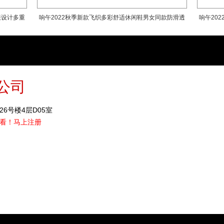
王怀南先生在引领宝宝树上市之后，在
跟设计多重
响午2022秋季新款飞织多彩舒适休闲鞋男女同款防滑透
响午20
国中老年人的许多需求尚未被满足，以及
藉由提供高品质的产品以及服务提升中老
气网面运动鞋
响午 倡导「掷地有声(响)不分早晚(午
活方式的活力中老年人。基于深刻的用户洞
公司
出自主设计、自主研发的优质好鞋。
响午始于鞋，不止于鞋
6号楼4层D05室
看！
马上注册
健康与生活始于双足，响午的品牌之旅
种生活方式。今天，中老年人对生活品质
观上的综合需求，远远没有被满足。因此
求的鞋。
响午鞋的设计理念
用户需求洞察：以设计驱动，每一处细