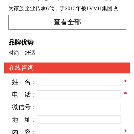
为家族企业传承6代，于2013年被LVMH集团收
购，成为该集团旗下品牌。
查看全部
意大利高级品牌Loro Piana(LP)一直以严格选
品牌优势
用高品质的羊毛、羊绒而闻名于世，服装的可穿
时尚、舒适
性、功能性及舒适性均备受推崇。在每一件服装
在线咨询
中，都渗透了手工精细、质素及矢志追求美感的
*
姓
名：
精品艺术。人手缝线、精致手工、麖皮细节及个
性化配件，LORO PIANA稳占奢华精品市场的地
*
电
话：
位。
微信号：
地
址：
Loro Piana素以山羊绒(cashmere)为设计重
*
内
容：
心，不论是研发新种布料，或是设计新的衣饰，