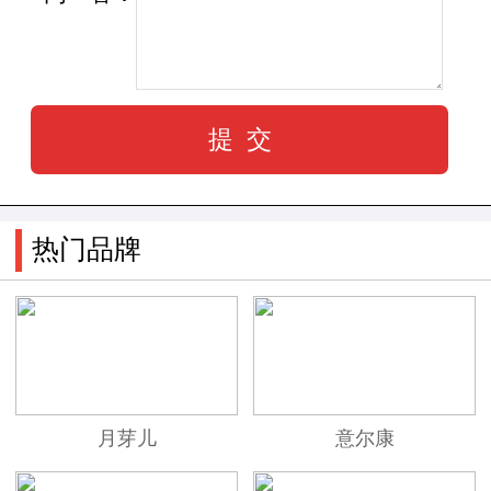
春夏秋冬，必有山羊绒(cashmere)的份儿，LP与山
羊绒(cashmere)彷佛画上了一个隐形的等号。
品牌历史
来自Trivero 的Loro Piana家族是十九世纪初的
热门品牌
毛绒织品商人，Pietro Loro Piana于1924年4月24日
一手创立现有的Loro Piana公司。家族经营至今已
是第六代，为讲求品味及对质量有要求的顾客提
供上等的羊绒与羊毛，因而成为全球最大的开司
米制造商及最大的羊毛采购商。
月芽儿
意尔康