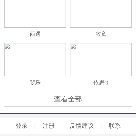
在过去二百年来，Loro Piana一直追求卓越的
质量和手工，为满足顾客对生活品味和生活方式
的不同需求，推出男装，女装，童装，家用饰
品，配饰及礼品系列。由于品牌家族成员代代爱
西遇
牧童
马术和扬帆出海等活动，所以，不难发现品牌的
衣饰设计，都包含不少运动元素。
品牌现状
斐乐
依思Q
意大利高级品牌Loro Piana(诺悠翩雅)一直以
查看全部
严格选用最高品质的羊毛、羊绒而闻名于世，服
装的可穿性、功能性及舒适性均备受推崇。在每
登录
|
注册
|
反馈建议
|
联系
一件服装中，都渗透了手工精细、质素卓越及矢