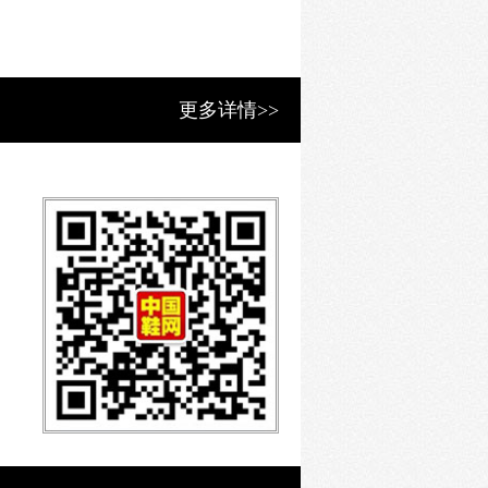
2022秋季新款板鞋女童低帮
更多详情>>