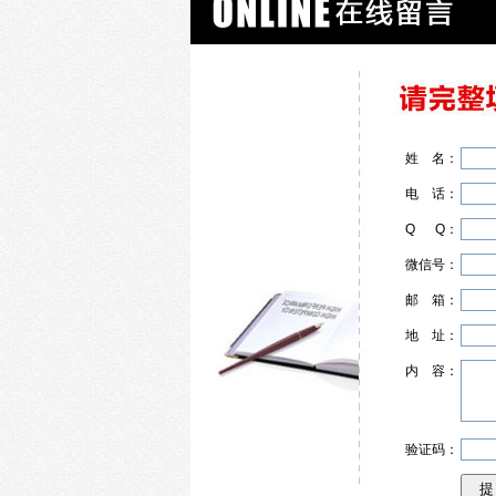
姓
名
：
电
话
：
Q
Q
：
微信号：
邮
箱
：
地
址
：
内
容
：
验证码：