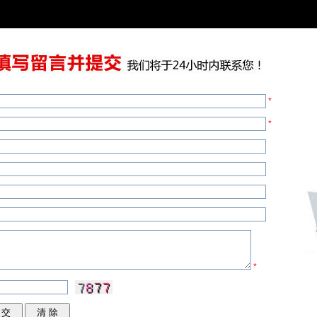
*
*
*