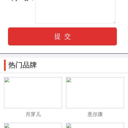
热门品牌
月芽儿
意尔康