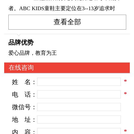
者。ABC KIDS童鞋主要定位在3--13岁追求时
尚、品位、进步的少年儿童及其父母、亲友，公
查看全部
司先后在温州、晋江等地设立童鞋研发生产基
地，在广州、泉州设立了童装研发基地，通过整
品牌优势
合各区域优势资源，丰富ABC品牌产品体系，汇
爱心品牌，教育为王
聚包括温州的皮鞋、晋江的运动鞋、苏州和广东
在线咨询
的童装等区域产品优势，共同打造ABC丰富的产
*
姓
名：
品线。
*
电
话：
微信号：
地
址：
*
内
容：