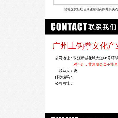
VER女鞋2020新款高跟鞋
烫社交女鞋红色真丝超细高跟鞋尖头浅
广州上钩拳文化产
公司地址：
珠江新城花城大道68号环球
对不起，非注册会员不能查
联系人：
烫
邮政编码：
公司网址：