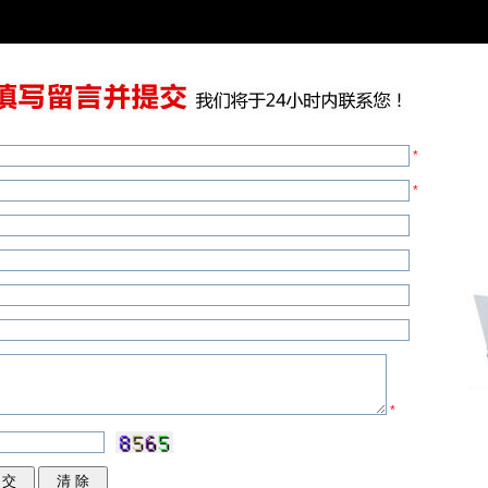
*
*
*