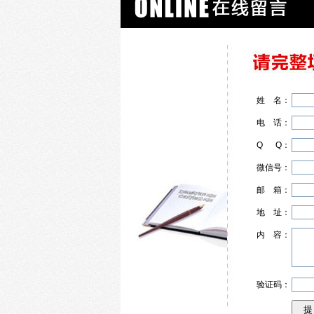
姓
名
：
电
话
：
Q
Q
：
微信号：
邮
箱
：
地
址
：
内
容
：
验证码：