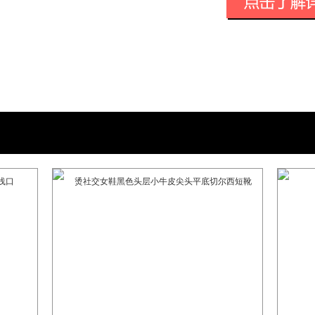
为消费者提供具有竞争力的文化产品。
妳需要一双好鞋，因为妳有很多人要见。
人一生大约会认识超过3000人，或许某
从踏入社交场合的那一刻开始，你就应该
错。