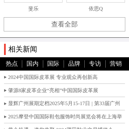
斐乐
依思Q
查看全部
相关新闻
热点
国内
国际
品牌
专访
营销
2024中国国际皮革展 专业观众再创新高
肇源8家皮革企业“亮相”中国国际皮革展
显辉广州展期定档2025年5月15-17日 | 第33届广州
国际鞋革工业展暨成品鞋展再启动
2025摩登中国国际鞋包服饰时尚展览会将在上海举