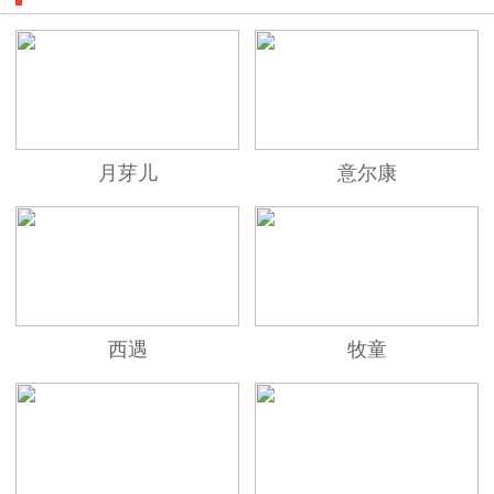
月芽儿
意尔康
西遇
牧童