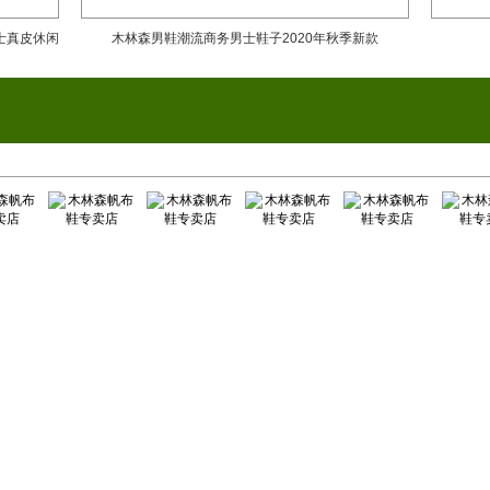
士真皮休闲
木林森男鞋潮流商务男士鞋子2020年秋季新款