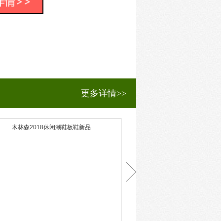
----=充满时代性、民族性、科技性、
行！
界之林！
更多详情>>