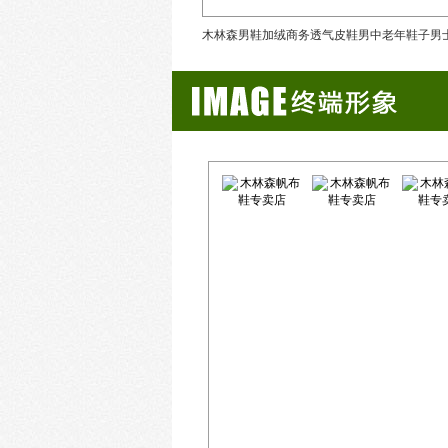
18休闲潮鞋运动鞋新品
木林森男鞋加绒商务透气皮鞋男中老年鞋子男