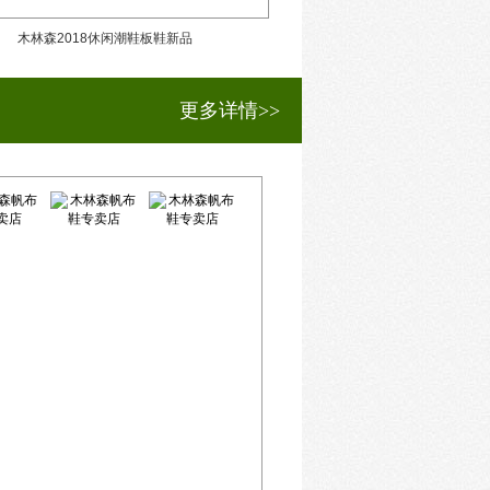
木林森2018休闲潮鞋板鞋新品
木林森2018休闲潮
更多详情>>