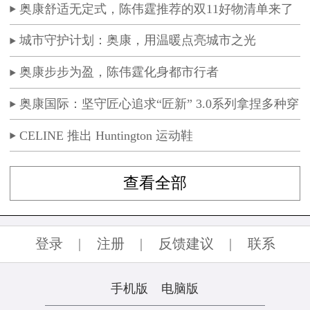
奥康舒适无定式，陈伟霆推荐的双11好物清单来了
城市守护计划：奥康，用温暖点亮城市之光
奥康步步为盈，陈伟霆化身都市行者
奥康国际：坚守匠心追求“匠新” 3.0系列拿捏多种穿
着场景
CELINE 推出 Huntington 运动鞋
查看全部
登录
|
注册
|
反馈建议
|
联系
手机版
电脑版