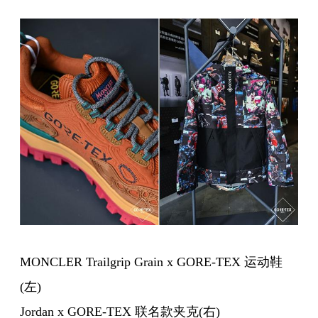
MONCLER Trailgrip Grain x GORE-TEX 运动鞋
(左)
Jordan x GORE-TEX 联名款夹克(右)