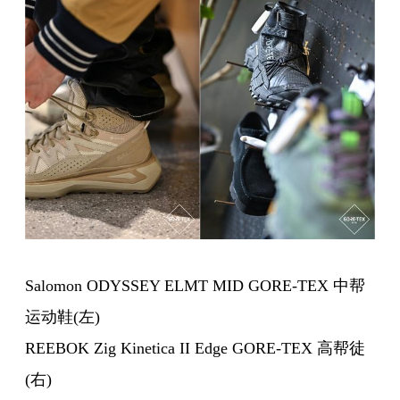
Salomon ODYSSEY ELMT MID GORE-TEX 中帮
运动鞋(左)
REEBOK Zig Kinetica II Edge GORE-TEX 高帮徒
(右)