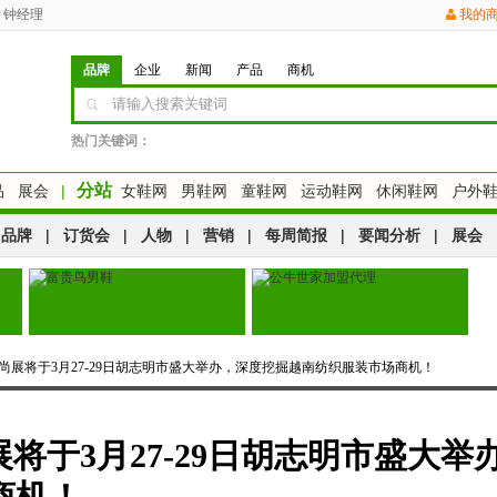
钟经理
我的
品牌
企业
新闻
产品
商机
热门关键词：
分站
品
展会
|
女鞋网
男鞋网
童鞋网
运动鞋网
休闲鞋网
户外
品牌
|
订货会
|
人物
|
营销
|
每周简报
|
要闻分析
|
展会
织时尚展将于3月27-29日胡志明市盛大举办，深度挖掘越南纺织服装市场商机！
展将于3月27-29日胡志明市盛大举
商机！