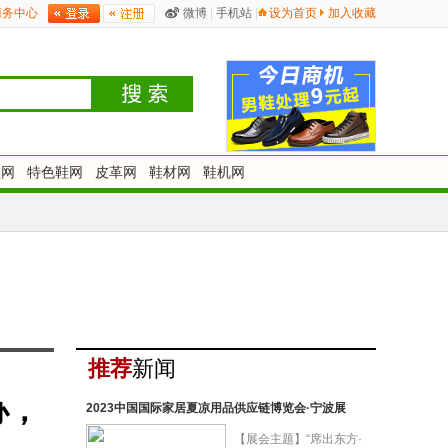
商务中心
微博
|
手机站
|
设为首页
加入收藏
鞋网
特色鞋网
皮革网
鞋材网
鞋机网
推荐
新闻
办，
2023中国国际家居夏凉用品供应链博览会·宁波展
【展会主题】“席出东方·