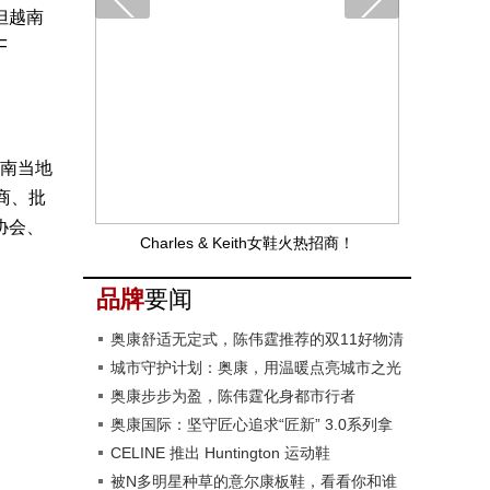
但越南
F
越南当地
商、批
协会、
Charles & Keith女鞋火热招商！
品牌
要闻
奥康舒适无定式，陈伟霆推荐的双11好物清
单来了
城市守护计划：奥康，用温暖点亮城市之光
奥康步步为盈，陈伟霆化身都市行者
奥康国际：坚守匠心追求“匠新” 3.0系列拿
捏多种穿着场景
CELINE 推出 Huntington 运动鞋
被N多明星种草的意尔康板鞋，看看你和谁