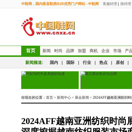
中鞋网，国内垂直鞋类B2B优秀门户网站 - 中鞋网
客服经理
|
陈经理
首页
新闻
时尚
品牌
加盟
商机
企业
市场
产
新闻频道:
国内
|
国际
|
行业
|
热点
|
原创
|
你现在的位置：
首页
>
新闻中心
>
展会新闻
> 2024AFF越南亚洲纺
2024AFF越南亚洲纺织时尚
深度挖掘越南纺织服装市场