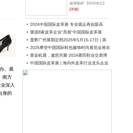
健康睡眠”【时间地点】
展览时间：2023年12月
[详细]
28-30日展览地点：宁波
国际会展中心8号馆【组
2024中国国际皮革展 专业观众再创新高
织机构】主办...
肇源8家皮革企业“亮相”中国国际皮革展
显辉广州展期定档2025年5月15-17日 | 第
33届广州国际鞋革工业展暨成品鞋展再启动
2025摩登中国国际鞋包服饰时尚展览会将在
上海举办
黄金机遇，邀您共聚 2024莆田鞋业交易博
览会
中国国际皮革展 | 海内外皮革行业龙头企业
举办。展
即将亮相 ACLE 2024 ！
、南方
企业深入
自身的