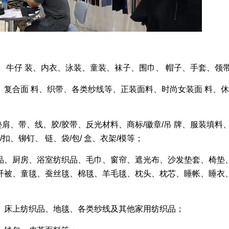
 牛仔 装、内衣、泳装、童装、袜子、围巾、 帽子、手套、领
复合面 料、织带、各类纱线等、正装面料、时尚女装面 料、
肩、带、线、胶/胶带、反光材料、商标/徽章/吊 牌、服装填料
扣、铆钉、 链、袋/包/ 盒、衣架/模等；
品、厨房、浴室纺织品、毛巾、窗帘、遮光布、沙发垫套、椅垫
纤被、童毯、蚕丝毯、棉毯、羊毛毯、枕头、枕芯、睡帐、睡衣、
、床上纺织品、地毯、各类纱线及其他家用纺织品；