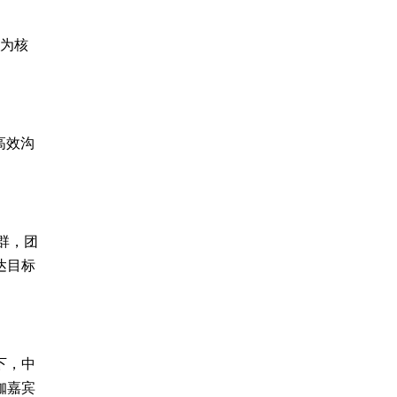
景为核
高效沟
群，团
达目标
下，中
咖嘉宾