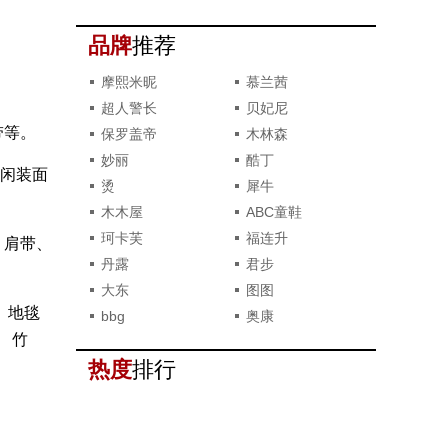
撞款了？
品牌
推荐
摩熙米昵
慕兰茜
超人警长
贝妃尼
带等。
保罗盖帝
木林森
妙丽
酷丁
休闲装面
烫
犀牛
木木屋
ABC童鞋
珂卡芙
福连升
、肩带、
丹露
君步
大东
图图
、地毯
bbg
奥康
 竹
热度
排行