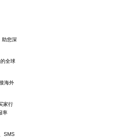
，助您深
业的全球
接海外
买家行
报率
、SMS