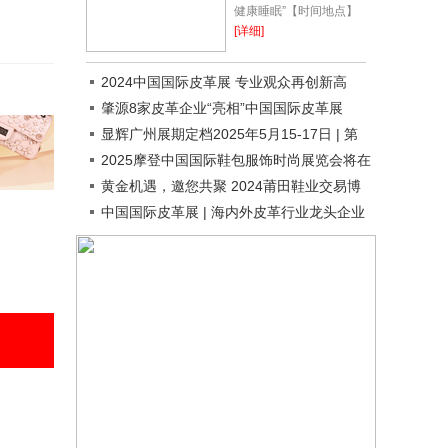
健康睡眠”【时间地点】
展览时间：2023年12月
[详细]
28-30日展览地点：宁波
国际会展中心8号馆【组
2024中国国际皮革展 专业观众再创新高
织机构】主办...
肇源8家皮革企业“亮相”中国国际皮革展
显辉广州展期定档2025年5月15-17日 | 第
33届广州国际鞋革工业展暨成品鞋展再启动
2025摩登中国国际鞋包服饰时尚展览会将在
上海举办
黄金机遇，邀您共聚 2024莆田鞋业交易博
览会
中国国际皮革展 | 海内外皮革行业龙头企业
即将亮相 ACLE 2024 ！