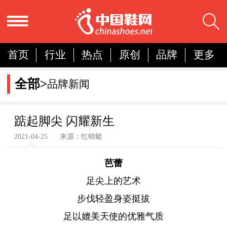
首页
行业
热点
原创
品牌
更多
国内
国际
展会
人物
营销
简报
全部>
品牌新闻
分析
踮起脚尖 闪耀新生
2021-04-25 来源：红蜻蜓
芭蕾
足尖上的艺术
步伐轻盈身姿挺拔
足以媲美天使的优雅气质