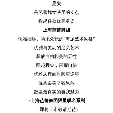
足尖
是芭蕾舞女演员的支点
撑起轻盈优美身姿
上海芭蕾舞团
优雅细腻、博采众长的“海派艺术风格”
优雅与灵动的足尖艺术
释放自由和美的天性
踞起脚尖，闪耀自信
优雅从容面对顺境逆境
温柔柔美坚毅果敢
散发最真实的自我魅力
×上海芭蕾舞团限量联名系列
〔即将上市敬请期待)