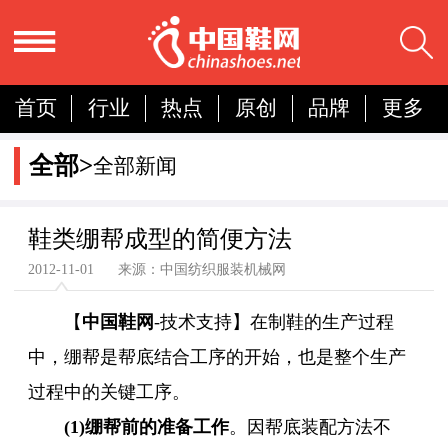
首页
行业
热点
原创
品牌
更多
国内
国际
展会
人物
营销
简报
全部>
全部新闻
分析
鞋类绷帮成型的简便方法
2012-11-01 来源：中国纺织服装机械网
【
中国鞋网
-技术支持】在制鞋的生产过程
中，绷帮是帮底结合工序的开始，也是整个生产
过程中的关键工序。
(1)绷帮前的准备工作
。因帮底装配方法不