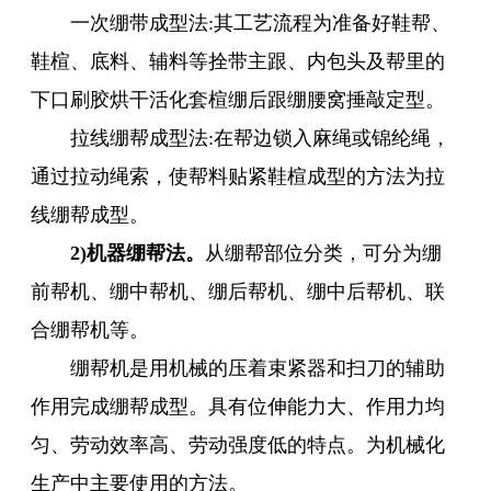
一次绷带成型法:其工艺流程为准备好鞋帮、
鞋楦、底料、辅料等拴带主跟、内包头及帮里的
下口刷胶烘干活化套楦绷后跟绷腰窝捶敲定型。
拉线绷帮成型法:在帮边锁入麻绳或锦纶绳，
通过拉动绳索，使帮料贴紧鞋楦成型的方法为拉
线绷帮成型。
2)机器绷帮法。
从绷帮部位分类，可分为绷
前帮机、绷中帮机、绷后帮机、绷中后帮机、联
合绷帮机等。
绷帮机是用机械的压着束紧器和扫刀的辅助
作用完成绷帮成型。具有位伸能力大、作用力均
匀、劳动效率高、劳动强度低的特点。为机械化
生产中主要使用的方法。