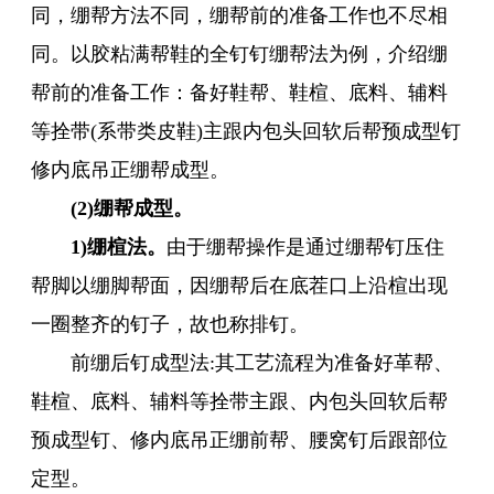
同，绷帮方法不同，绷帮前的准备工作也不尽相
同。以胶粘满帮鞋的全钉钉绷帮法为例，介绍绷
帮前的准备工作：备好鞋帮、鞋楦、底料、辅料
等拴带(系带类皮鞋)主跟内包头回软后帮预成型钉
修内底吊正绷帮成型。
(2)绷帮成型。
1)绷楦法。
由于绷帮操作是通过绷帮钉压住
帮脚以绷脚帮面，因绷帮后在底茬口上沿楦出现
一圈整齐的钉子，故也称排钉。
前绷后钉成型法:其工艺流程为准备好革帮、
鞋楦、底料、辅料等拴带主跟、内包头回软后帮
预成型钉、修内底吊正绷前帮、腰窝钉后跟部位
定型。