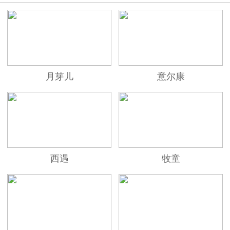
月芽儿
意尔康
西遇
牧童