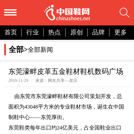
首页
行业
热点
原创
品牌
更多
国内
国际
展会
人物
营销
简报
全部>
全部新闻
分析
东莞濠畔皮革五金鞋材鞋机数码广场
2010-11-29 来源：网友共享---老宗
由东莞市东莞濠畔鞋材有限公司策划开发，总
面积为43048平方米的专业鞋材市场，诞生在中国
制鞋中心——东莞厚街。
东莞鞋类每年出口约24亿美元，占全国鞋业出口