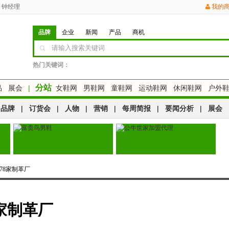
钟经理
我的
品牌
企业
新闻
产品
商机
热门关键词：
分站
品
展会
|
女鞋网
男鞋网
童鞋网
运动鞋网
休闲鞋网
户外
品牌
|
订货会
|
人物
|
营销
|
每周简报
|
要闻分析
|
展会
78家制革厂
家制革厂