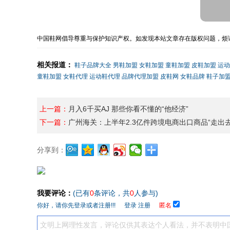
中国鞋网倡导尊重与保护知识产权。如发现本站文章存在版权问题，烦请
相关报道：
鞋子品牌大全
男鞋加盟
女鞋加盟
童鞋加盟
皮鞋加盟
运动
童鞋加盟
女鞋代理
运动鞋代理
品牌代理加盟
皮鞋网
女鞋品牌
鞋子加
上一篇：
月入6千买AJ 那些你看不懂的“他经济”
下一篇：
广州海关：上半年2.3亿件跨境电商出口商品“走出去
分享到：
我要评论：
(已有
0
条评论，共
0
人参与)
你好，请你先登录或者注册!!!
登录
注册
匿名