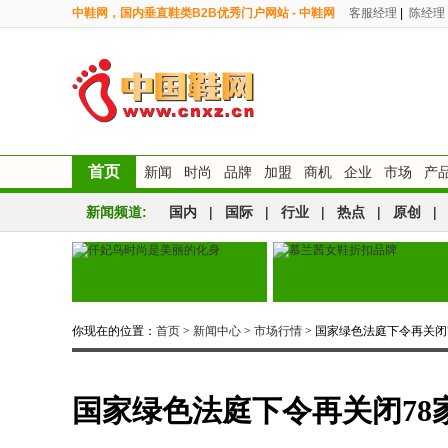
中鞋网，国内垂直鞋类B2B优秀门户网站 - 中鞋网
客服经理
|
陈经理
首页
新闻
时尚
品牌
加盟
商机
企业
市场
产
新闻频道:
国内
|
国际
|
行业
|
热点
|
原创
|
你现在的位置：
首页
>
新闻中心
>
市场行情
> 国家绿色法庭下令再关闭
国家绿色法庭下令再关闭78