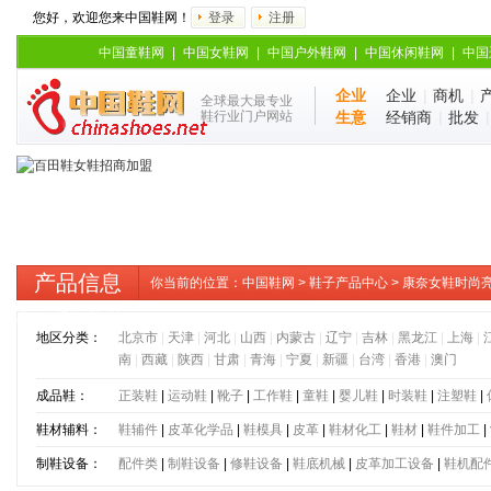
您好，欢迎您来中国鞋网！
登录
注册
中国童鞋网
|
中国女鞋网
|
中国户外鞋网
|
中国休闲鞋网
|
中国
企业
企业
|
商机
|
全球最大最专业
鞋行业门户网站
生意
经销商
|
批发
产品信息
你当前的位置：
中国鞋网
>
鞋子产品中心
> 康奈女鞋时尚
品职场通勤乐福鞋
地区分类：
北京市
|
天津
|
河北
|
山西
|
内蒙古
|
辽宁
|
吉林
|
黑龙江
|
上海
|
南
|
西藏
|
陕西
|
甘肃
|
青海
|
宁夏
|
新疆
|
台湾
|
香港
|
澳门
成品鞋：
正装鞋
|
运动鞋
|
靴子
|
工作鞋
|
童鞋
|
婴儿鞋
|
时装鞋
|
注塑鞋
|
鞋材辅料：
鞋辅件
|
皮革化学品
|
鞋模具
|
皮革
|
鞋材化工
|
鞋材
|
鞋件加工
|
制鞋设备：
配件类
|
制鞋设备
|
修鞋设备
|
鞋底机械
|
皮革加工设备
|
鞋机配