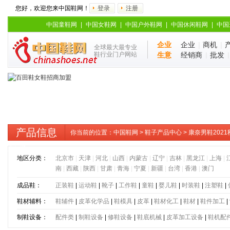
您好，欢迎您来中国鞋网！
登录
注册
中国童鞋网
|
中国女鞋网
|
中国户外鞋网
|
中国休闲鞋网
|
中国
企业
企业
|
商机
|
全球最大最专业
鞋行业门户网站
生意
经销商
|
批发
产品信息
你当前的位置：
中国鞋网
>
鞋子产品中心
> 康奈男鞋20
磨舒适
地区分类：
北京市
|
天津
|
河北
|
山西
|
内蒙古
|
辽宁
|
吉林
|
黑龙江
|
上海
|
南
|
西藏
|
陕西
|
甘肃
|
青海
|
宁夏
|
新疆
|
台湾
|
香港
|
澳门
成品鞋：
正装鞋
|
运动鞋
|
靴子
|
工作鞋
|
童鞋
|
婴儿鞋
|
时装鞋
|
注塑鞋
|
鞋材辅料：
鞋辅件
|
皮革化学品
|
鞋模具
|
皮革
|
鞋材化工
|
鞋材
|
鞋件加工
|
制鞋设备：
配件类
|
制鞋设备
|
修鞋设备
|
鞋底机械
|
皮革加工设备
|
鞋机配