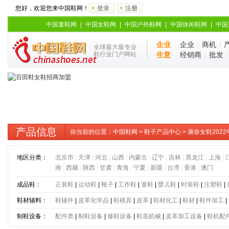
您好，欢迎您来中国鞋网！
登录
注册
中国童鞋网
|
中国女鞋网
|
中国户外鞋网
|
中国休闲鞋网
|
中国
企业
企业
|
商机
|
全球最大最专业
鞋行业门户网站
生意
经销商
|
批发
产品信息
你当前的位置：
中国鞋网
>
鞋子产品中心
> 康奈女鞋20
运动鞋
地区分类：
北京市
|
天津
|
河北
|
山西
|
内蒙古
|
辽宁
|
吉林
|
黑龙江
|
上海
|
南
|
西藏
|
陕西
|
甘肃
|
青海
|
宁夏
|
新疆
|
台湾
|
香港
|
澳门
成品鞋：
正装鞋
|
运动鞋
|
靴子
|
工作鞋
|
童鞋
|
婴儿鞋
|
时装鞋
|
注塑鞋
|
鞋材辅料：
鞋辅件
|
皮革化学品
|
鞋模具
|
皮革
|
鞋材化工
|
鞋材
|
鞋件加工
|
制鞋设备：
配件类
|
制鞋设备
|
修鞋设备
|
鞋底机械
|
皮革加工设备
|
鞋机配