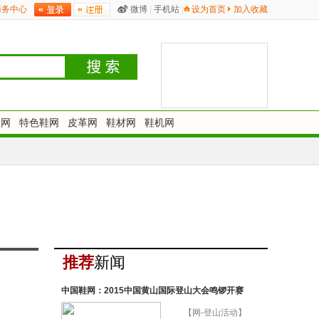
商务中心
微博
|
手机站
|
设为首页
加入收藏
鞋网
特色鞋网
皮革网
鞋材网
鞋机网
推荐
新闻
中国鞋网：2015中国黄山国际登山大会鸣锣开赛
【网-登山活动】
【图】