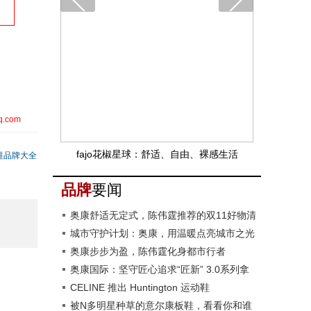
q.com
fajo花椒星球：舒适、自由、裸感生活
鞋品牌大全
品牌
要闻
奥康舒适无定式，陈伟霆推荐的双11好物清
单来了
城市守护计划：奥康，用温暖点亮城市之光
奥康步步为盈，陈伟霆化身都市行者
奥康国际：坚守匠心追求“匠新” 3.0系列拿
捏多种穿着场景
CELINE 推出 Huntington 运动鞋
被N多明星种草的意尔康板鞋，看看你和谁