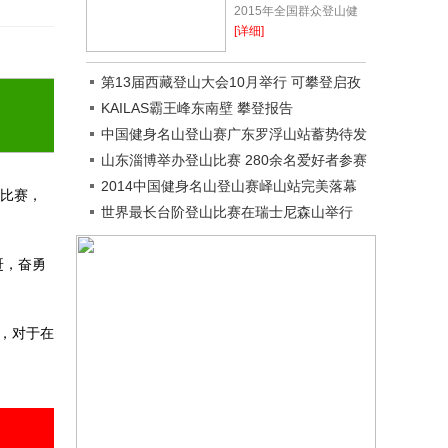
2015年全国群众登山健
身大会暨第十一届中国黄
[详细]
山国际登山大会16日在
黄山风景区举行。约16
第13届西藏登山大会10月举行 可攀登启孜
公里长的比赛线路吸引...
峰
KAILAS霸王峰东南壁 攀登报告
中国健身名山登山赛广东罗浮山站蓄势待发
山东淄博举办登山比赛 280余名爱好者参赛
2014中国健身名山登山赛峄山站完美落幕
山比赛，
世界最长台阶登山比赛在瑞士尼森山举行
赶，奋勇
，对于在