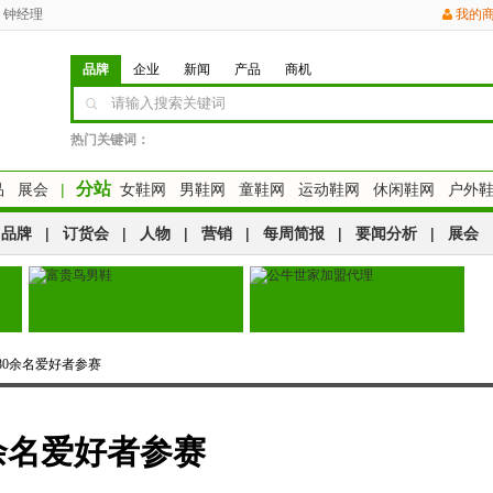
钟经理
我的
品牌
企业
新闻
产品
商机
热门关键词：
分站
品
展会
|
女鞋网
男鞋网
童鞋网
运动鞋网
休闲鞋网
户外
品牌
|
订货会
|
人物
|
营销
|
每周简报
|
要闻分析
|
展会
80余名爱好者参赛
余名爱好者参赛