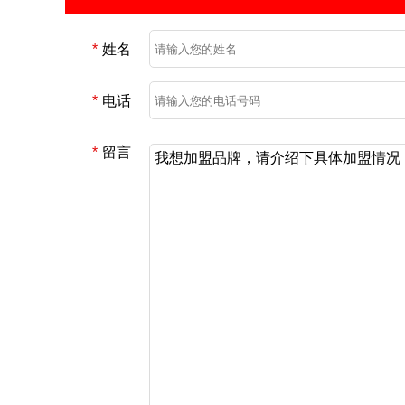
*
姓名
*
电话
*
留言