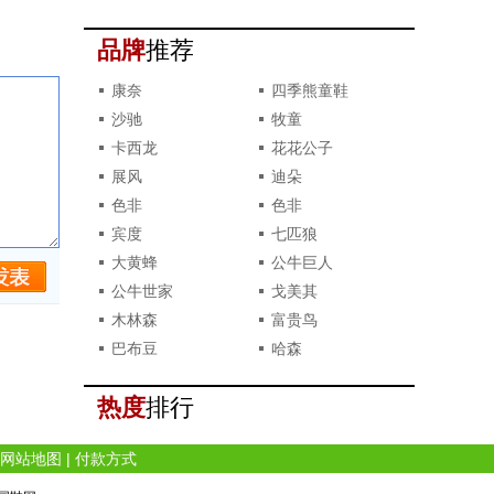
撞款了？
品牌
推荐
康奈
四季熊童鞋
沙驰
牧童
卡西龙
花花公子
展风
迪朵
色非
色非
宾度
七匹狼
大黄蜂
公牛巨人
公牛世家
戈美其
木林森
富贵鸟
巴布豆
哈森
热度
排行
网站地图
|
付款方式