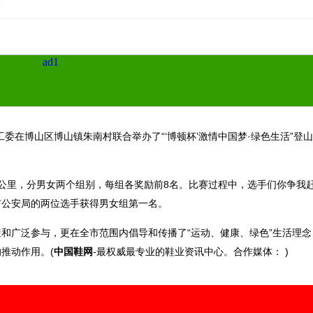
委在博山区博山镇朱南村联合举办了“‘博顿杯’激情中国梦·绿色生活”登
里，分男女两个组别，每组各奖励前8名。比赛过程中，选手们你争我
市公安局的两位选手获得男女组第一名。
广泛参与，更在全市范围内倡导和传播了“运动、健康、绿色”生活理念
推动作用。(
中国鞋网
-最权威最专业的鞋业资讯中心。合作媒体： )