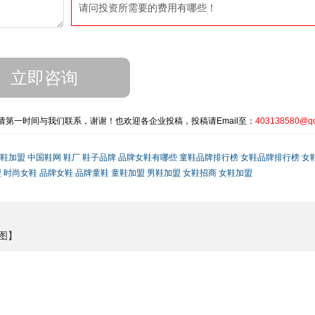
请问投资所需要的费用有哪些！
第一时间与我们联系，谢谢！也欢迎各企业投稿，投稿请Email至：
403138580@q
鞋加盟
中国鞋网
鞋厂
鞋子品牌
品牌女鞋有哪些
童鞋品牌排行榜
女鞋品牌排行榜
女
盟
时尚女鞋
品牌女鞋
品牌童鞋
童鞋加盟
男鞋加盟
女鞋招商
女鞋加盟
图】