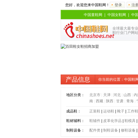
您好，欢迎您来中国鞋网！
登录
注
中国童鞋网
|
中国女鞋网
|
中
全球最大最专
鞋行业门户网
产品信息
你当前的位置：
中国鞋
蝴蝶结鞋子
地区分类：
北京市
|
天津
|
河北
|
山西
|
内
南
|
西藏
|
陕西
|
甘肃
|
青海
|
成品鞋：
正装鞋
|
运动鞋
|
靴子
|
工作
鞋材辅料：
鞋辅件
|
皮革化学品
|
鞋模具
制鞋设备：
配件类
|
制鞋设备
|
修鞋设备