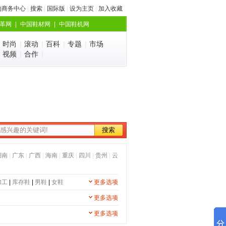
的商务中心
|
搜索
|
国际版
|
设为主页
|
加入收藏
革网
|
中国鞋材网
|
中国鞋机网
|
时尚
|
滚动
|
百科
|
专题
|
市场
|
视频
|
合作
|
湖南
|
广东
|
广西
|
海南
|
重庆
|
四川
|
贵州
|
云
加工
|
库存鞋
|
男鞋
|
女鞋
更多选项
更多选项
更多选项