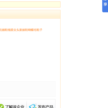
式高跟鞋婚鞋细跟尖头新娘鞋蝴蝶结鞋子