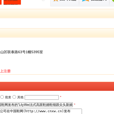
山区联泰路63号1幢5395室
上注册
批发
其他
*
*