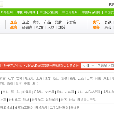
册
我
国户外鞋网
|
中国休闲鞋网
|
中国运动鞋网
|
中国男鞋网
|
中国特色鞋网
|
中国皮
企业
企业
|
商机
|
产品
|
品牌
|
专卖店
资讯
资讯
业
站
生意
经销商
|
批发
|
人物
|
加盟
服务
展会
网
>
鞋子产品中心
> LilyWei法式高跟鞋婚鞋细跟尖头新娘鞋
企业
蒙古
|
辽宁
|
吉林
|
黑龙江
|
上海
|
江苏
|
浙江
|
安徽
|
福建
|
江西
|
山东
|
河南
|
湖北
|
宁夏
|
新疆
|
台湾
|
香港
|
澳门
鞋
|
童鞋
|
婴儿鞋
|
时装鞋
|
注塑鞋
|
休闲鞋
|
拖鞋
|
功能鞋
|
凉鞋
|
其它成品鞋
|
成品鞋
|
皮革
|
鞋材化工
|
鞋材
|
鞋件加工
|
制鞋辅料
|
鞋底
|
鞋袜
|
鞋类周边产品
|
鞋底机械
|
皮革加工设备
|
鞋机配件
|
二手制鞋设备
|
鞋设备