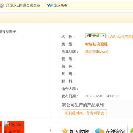
只显示E路通会员企业
显示所有
VIP会员
名 称：
LilyWei法
类 型：
时装鞋
高跟鞋
所属品牌：
莉莉薇(lilywei)
货 号：
颜 色：
尺 码：
材 料：
适合人群：
发布日期：
2023-02-01 14:06:13
我公司生产的产品系列
莉莉薇时尚、尊贵时装女
鞋系列