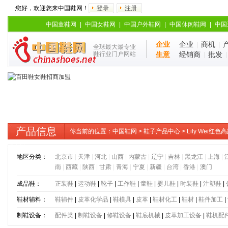
您好，欢迎您来中国鞋网！
登录
注册
中国童鞋网
|
中国女鞋网
|
中国户外鞋网
|
中国休闲鞋网
|
中国
企业
企业
|
商机
|
全球最大最专业
鞋行业门户网站
生意
经销商
|
批发
产品信息
你当前的位置：
中国鞋网
>
鞋子产品中心
> Lily Wei
码女鞋
地区分类：
北京市
|
天津
|
河北
|
山西
|
内蒙古
|
辽宁
|
吉林
|
黑龙江
|
上海
|
南
|
西藏
|
陕西
|
甘肃
|
青海
|
宁夏
|
新疆
|
台湾
|
香港
|
澳门
成品鞋：
正装鞋
|
运动鞋
|
靴子
|
工作鞋
|
童鞋
|
婴儿鞋
|
时装鞋
|
注塑鞋
|
鞋材辅料：
鞋辅件
|
皮革化学品
|
鞋模具
|
皮革
|
鞋材化工
|
鞋材
|
鞋件加工
|
制鞋设备：
配件类
|
制鞋设备
|
修鞋设备
|
鞋底机械
|
皮革加工设备
|
鞋机配