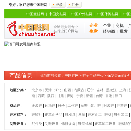
您好，欢迎您来中国鞋网！
登录
注册
中国童鞋网
|
中国女鞋网
|
中国户外鞋网
|
中国休闲鞋网
|
中国
企业
企业
|
商机
|
全球最大最专业
鞋行业门户网站
生意
经销商
|
批发
产品信息
你当前的位置：
中国鞋网
>
鞋子产品中心
> 保罗盖帝in
款男士
地区分类：
北京市
|
天津
|
河北
|
山西
|
内蒙古
|
辽宁
|
吉林
|
黑龙江
|
上海
|
南
|
西藏
|
陕西
|
甘肃
|
青海
|
宁夏
|
新疆
|
台湾
|
香港
|
澳门
成品鞋：
正装鞋
|
运动鞋
|
靴子
|
工作鞋
|
童鞋
|
婴儿鞋
|
时装鞋
|
注塑鞋
|
鞋材辅料：
鞋辅件
|
皮革化学品
|
鞋模具
|
皮革
|
鞋材化工
|
鞋材
|
鞋件加工
|
制鞋设备：
配件类
|
制鞋设备
|
修鞋设备
|
鞋底机械
|
皮革加工设备
|
鞋机配