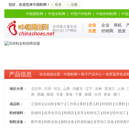
您好，欢迎您来中国鞋网！
登录
注册
中国童鞋网
|
中国女鞋网
|
中国户外鞋网
|
中国休闲鞋网
|
中国
企业
企业
|
商机
|
全球最大最专业
鞋行业门户网站
生意
经销商
|
批发
产品信息
你当前的位置：
中国鞋网
>
鞋子产品中心
> 保罗盖帝软皮
真皮男鞋
地区分类：
北京市
|
天津
|
河北
|
山西
|
内蒙古
|
辽宁
|
吉林
|
黑龙江
|
上海
|
南
|
西藏
|
陕西
|
甘肃
|
青海
|
宁夏
|
新疆
|
台湾
|
香港
|
澳门
成品鞋：
正装鞋
|
运动鞋
|
靴子
|
工作鞋
|
童鞋
|
婴儿鞋
|
时装鞋
|
注塑鞋
|
鞋材辅料：
鞋辅件
|
皮革化学品
|
鞋模具
|
皮革
|
鞋材化工
|
鞋材
|
鞋件加工
|
制鞋设备：
配件类
|
制鞋设备
|
修鞋设备
|
鞋底机械
|
皮革加工设备
|
鞋机配