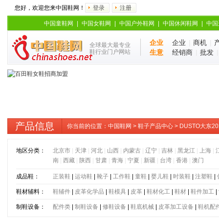
您好，欢迎您来中国鞋网！
登录
注册
中国童鞋网
|
中国女鞋网
|
中国户外鞋网
|
中国休闲鞋网
|
中国
企业
企业
|
商机
|
全球最大最专业
鞋行业门户网站
生意
经销商
|
批发
产品信息
你当前的位置：
中国鞋网
>
鞋子产品中心
> DUSTO大东
小白鞋
地区分类：
北京市
|
天津
|
河北
|
山西
|
内蒙古
|
辽宁
|
吉林
|
黑龙江
|
上海
|
南
|
西藏
|
陕西
|
甘肃
|
青海
|
宁夏
|
新疆
|
台湾
|
香港
|
澳门
成品鞋：
正装鞋
|
运动鞋
|
靴子
|
工作鞋
|
童鞋
|
婴儿鞋
|
时装鞋
|
注塑鞋
|
鞋材辅料：
鞋辅件
|
皮革化学品
|
鞋模具
|
皮革
|
鞋材化工
|
鞋材
|
鞋件加工
|
制鞋设备：
配件类
|
制鞋设备
|
修鞋设备
|
鞋底机械
|
皮革加工设备
|
鞋机配