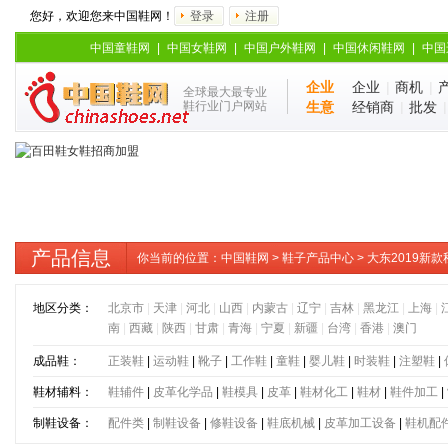
您好，欢迎您来中国鞋网！
登录
注册
中国童鞋网
|
中国女鞋网
|
中国户外鞋网
|
中国休闲鞋网
|
中国
企业
企业
|
商机
|
全球最大最专业
鞋行业门户网站
生意
经销商
|
批发
产品信息
你当前的位置：
中国鞋网
>
鞋子产品中心
> 大东2019
地区分类：
北京市
|
天津
|
河北
|
山西
|
内蒙古
|
辽宁
|
吉林
|
黑龙江
|
上海
|
南
|
西藏
|
陕西
|
甘肃
|
青海
|
宁夏
|
新疆
|
台湾
|
香港
|
澳门
成品鞋：
正装鞋
|
运动鞋
|
靴子
|
工作鞋
|
童鞋
|
婴儿鞋
|
时装鞋
|
注塑鞋
|
鞋材辅料：
鞋辅件
|
皮革化学品
|
鞋模具
|
皮革
|
鞋材化工
|
鞋材
|
鞋件加工
|
制鞋设备：
配件类
|
制鞋设备
|
修鞋设备
|
鞋底机械
|
皮革加工设备
|
鞋机配