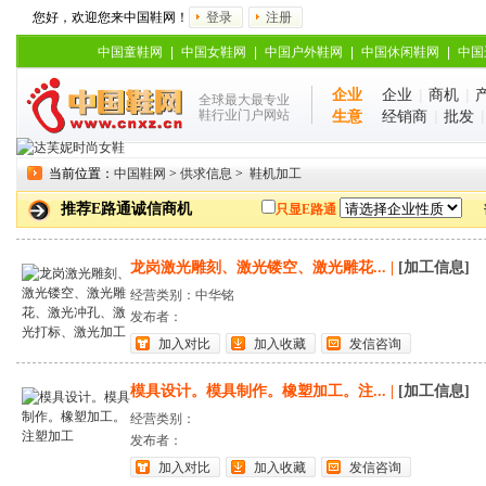
您好，欢迎您来中国鞋网！
登录
注册
中国童鞋网
|
中国女鞋网
|
中国户外鞋网
|
中国休闲鞋网
|
中国
企业
企业
|
商机
|
全球最大最专业
鞋行业门户网站
生意
经销商
|
批发
当前位置：
中国鞋网
>
供求信息
>
鞋机加工
推荐E路通诚信商机
只显E路通
龙岗激光雕刻、激光镂空、激光雕花...
|
[加工信息]
经营类别：中华铭
发布者：
加入对比
加入收藏
发信咨询
模具设计。模具制作。橡塑加工。注...
|
[加工信息]
经营类别：
发布者：
加入对比
加入收藏
发信咨询