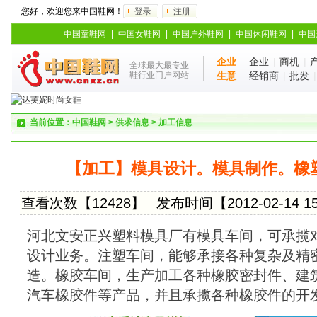
您好，欢迎您来中国鞋网！
登录
注册
中国童鞋网
|
中国女鞋网
|
中国户外鞋网
|
中国休闲鞋网
|
中国
企业
企业
|
商机
|
全球最大最专业
鞋行业门户网站
生意
经销商
|
批发
当前位置：
中国鞋网
>
供求信息
>
加工信息
【加工】模具设计。模具制作。橡
查看次数【12428】
发布时间【2012-02-14 15
河北文安正兴塑料模具厂有模具车间，可承揽
设计业务。注塑车间，能够承接各种复杂及精
造。橡胶车间，生产加工各种橡胶密封件、建
汽车橡胶件等产品，并且承揽各种橡胶件的开