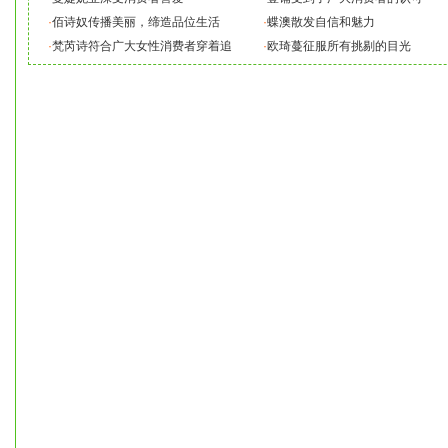
·
佰诗奴传播美丽，缔造品位生活
·
蝶澳散发自信和魅力
·
梵芮诗符合广大女性消费者穿着追
·
欧琦蔓征服所有挑剔的目光