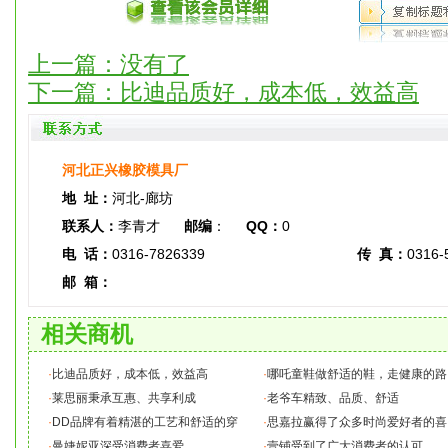
上一篇：没有了
下一篇：
比迪品质好，成本低，效益高
河北正兴橡胶模具厂
地 址：
河北-廊坊
联系人：
李青才
邮编
：
QQ：
0
电 话：
0316-7826339
传 真：
0316-
邮 箱：
相关商机
·
比迪品质好，成本低，效益高
·
哪吒童鞋做舒适的鞋，走健康的路
·
莱思丽秉承互惠、共享利成
·
老爷车精致、品质、舒适
·
DD品牌有着精湛的工艺和舒适的穿
·
思嘉拉赢得了众多时尚爱好者的喜
·
曼婕妮亚深受消费者喜爱
·
壹铺受到了广大消费者的认可