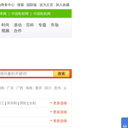
的商务中心
|
搜索
|
国际版
|
设为主页
|
加入收藏
革网
|
中国鞋材网
|
中国鞋机网
|
时尚
|
滚动
|
百科
|
专题
|
市场
|
视频
|
合作
|
湖南
|
广东
|
广西
|
海南
|
重庆
|
四川
|
贵州
|
云
加工
|
库存鞋
|
男鞋
|
女鞋
更多选项
更多选项
更多选项