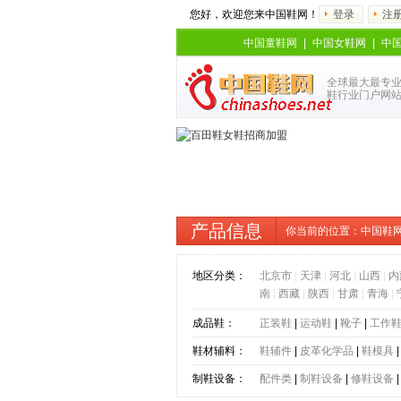
您好，欢迎您来中国鞋网！
登录
注
中国童鞋网
|
中国女鞋网
|
中
全球最大最专
鞋行业门户网
产品信息
你当前的位置：
中国鞋
马丁靴子瘦瘦粗跟百搭春秋单靴
地区分类：
北京市
|
天津
|
河北
|
山西
|
内
南
|
西藏
|
陕西
|
甘肃
|
青海
|
成品鞋：
正装鞋
|
运动鞋
|
靴子
|
工作
鞋材辅料：
鞋辅件
|
皮革化学品
|
鞋模具
制鞋设备：
配件类
|
制鞋设备
|
修鞋设备