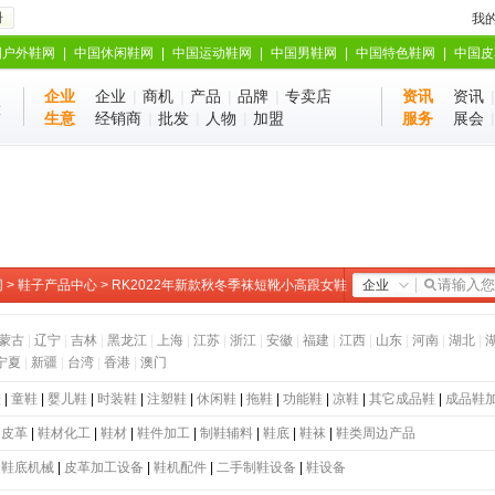
册
我
国户外鞋网
|
中国休闲鞋网
|
中国运动鞋网
|
中国男鞋网
|
中国特色鞋网
|
中国皮
企业
企业
|
商机
|
产品
|
品牌
|
专卖店
资讯
资讯
业
站
生意
经销商
|
批发
|
人物
|
加盟
服务
展会
网
>
鞋子产品中心
> RK2022年新款秋冬季袜短靴小高跟女鞋
企业
蒙古
|
辽宁
|
吉林
|
黑龙江
|
上海
|
江苏
|
浙江
|
安徽
|
福建
|
江西
|
山东
|
河南
|
湖北
|
宁夏
|
新疆
|
台湾
|
香港
|
澳门
鞋
|
童鞋
|
婴儿鞋
|
时装鞋
|
注塑鞋
|
休闲鞋
|
拖鞋
|
功能鞋
|
凉鞋
|
其它成品鞋
|
成品鞋
|
皮革
|
鞋材化工
|
鞋材
|
鞋件加工
|
制鞋辅料
|
鞋底
|
鞋袜
|
鞋类周边产品
|
鞋底机械
|
皮革加工设备
|
鞋机配件
|
二手制鞋设备
|
鞋设备