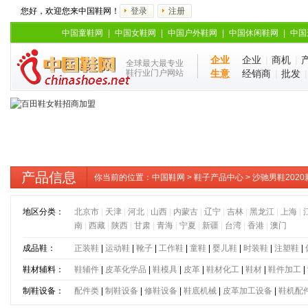
您好，欢迎您来中国鞋网！
登录
注册
中国童鞋网
|
中国女鞋网
|
中国户外鞋网
|
中国休闲鞋网
|
中国
企业
企业
|
商机
|
全球最大最专业
鞋行业门户网站
生意
经销商
|
批发
产品信息
你当前的位置：
中国鞋网
>
鞋子产品中心
> 沙驰男鞋20
鞋
地区分类：
北京市
|
天津
|
河北
|
山西
|
内蒙古
|
辽宁
|
吉林
|
黑龙江
|
上海
|
南
|
西藏
|
陕西
|
甘肃
|
青海
|
宁夏
|
新疆
|
台湾
|
香港
|
澳门
成品鞋：
正装鞋
|
运动鞋
|
靴子
|
工作鞋
|
童鞋
|
婴儿鞋
|
时装鞋
|
注塑鞋
|
鞋材辅料：
鞋辅件
|
皮革化学品
|
鞋模具
|
皮革
|
鞋材化工
|
鞋材
|
鞋件加工
|
制鞋设备：
配件类
|
制鞋设备
|
修鞋设备
|
鞋底机械
|
皮革加工设备
|
鞋机配