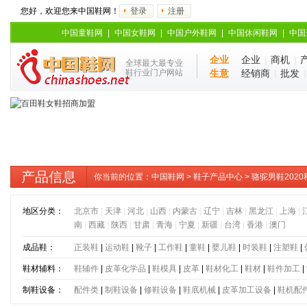
您好，欢迎您来中国鞋网！
登录
注册
中国童鞋网
|
中国女鞋网
|
中国户外鞋网
|
中国休闲鞋网
|
中国
企业
企业
|
商机
|
全球最大最专业
鞋行业门户网站
生意
经销商
|
批发
产品信息
你当前的位置：
中国鞋网
>
鞋子产品中心
> 骆驼男鞋20
地区分类：
北京市
|
天津
|
河北
|
山西
|
内蒙古
|
辽宁
|
吉林
|
黑龙江
|
上海
|
南
|
西藏
|
陕西
|
甘肃
|
青海
|
宁夏
|
新疆
|
台湾
|
香港
|
澳门
成品鞋：
正装鞋
|
运动鞋
|
靴子
|
工作鞋
|
童鞋
|
婴儿鞋
|
时装鞋
|
注塑鞋
|
鞋材辅料：
鞋辅件
|
皮革化学品
|
鞋模具
|
皮革
|
鞋材化工
|
鞋材
|
鞋件加工
|
制鞋设备：
配件类
|
制鞋设备
|
修鞋设备
|
鞋底机械
|
皮革加工设备
|
鞋机配