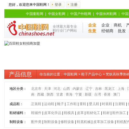
您好，欢迎您来中国鞋网！
登录
注册
中国童鞋网
|
中国女鞋网
|
中国户外鞋网
|
中国休闲鞋网
|
中国
企业
企业
|
商机
|
全球最大最专业
鞋行业门户网站
生意
经销商
|
批发
产品信息
你当前的位置：
中国鞋网
>
鞋子产品中心
> 梵狄高秋季热
地区分类：
北京市
|
天津
|
河北
|
山西
|
内蒙古
|
辽宁
|
吉林
|
黑龙江
|
上海
|
南
|
西藏
|
陕西
|
甘肃
|
青海
|
宁夏
|
新疆
|
台湾
|
香港
|
澳门
成品鞋：
正装鞋
|
运动鞋
|
靴子
|
工作鞋
|
童鞋
|
婴儿鞋
|
时装鞋
|
注塑鞋
|
鞋材辅料：
鞋辅件
|
皮革化学品
|
鞋模具
|
皮革
|
鞋材化工
|
鞋材
|
鞋件加工
|
制鞋设备：
配件类
|
制鞋设备
|
修鞋设备
|
鞋底机械
|
皮革加工设备
|
鞋机配