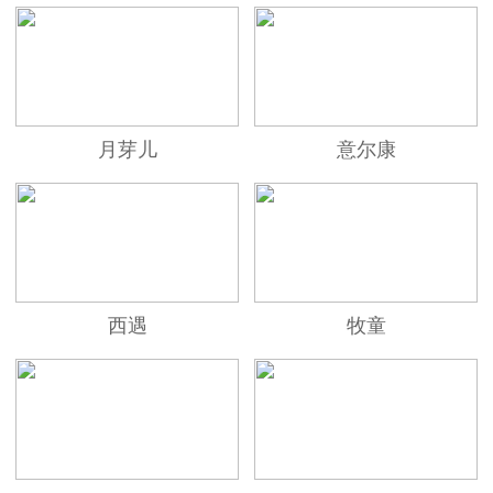
月芽儿
意尔康
西遇
牧童