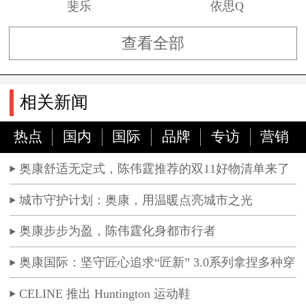
斐乐
依思Q
查看全部
相关新闻
热点
国内
国际
品牌
专访
营销
奥康舒适无定式，陈伟霆推荐的双11好物清单来了
城市守护计划：奥康，用温暖点亮城市之光
奥康步步为盈，陈伟霆化身都市行者
奥康国际：坚守匠心追求“匠新” 3.0系列拿捏多种穿
着场景
CELINE 推出 Huntington 运动鞋