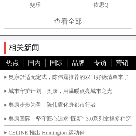
斐乐
依思Q
查看全部
相关新闻
热点
国内
国际
品牌
专访
营销
奥康舒适无定式，陈伟霆推荐的双11好物清单来了
城市守护计划：奥康，用温暖点亮城市之光
奥康步步为盈，陈伟霆化身都市行者
奥康国际：坚守匠心追求“匠新” 3.0系列拿捏多种穿
着场景
CELINE 推出 Huntington 运动鞋