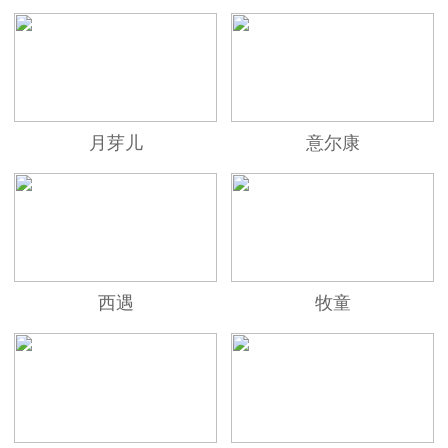
月芽儿
意尔康
西遇
牧童