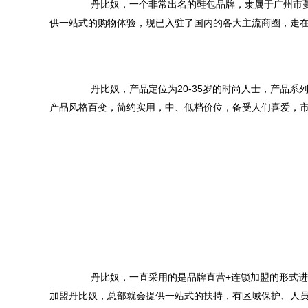
	　　丹比奴，一个非常出名的鞋包品牌，隶属于广州市蔓哲服饰有限公司，总部实力雄厚，集研发、生产、销售为一体，致力于为人们提
	　　丹比奴，产品定位为20-35岁的时尚人士，产品系列全面，有皮带、钱包、男包、女包、拉杆箱、男鞋、女鞋、凉鞋等几十个系列，
	　　丹比奴，一直采用的是品牌直营+连锁加盟的形式进行业务的扩张，现已在国内开设了1500多家实体门店，市场运作经验丰富。只要
加盟丹比奴，总部就会提供一站式的扶持，有区域保护、人