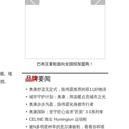
巴布豆童鞋面向全国招加盟商！
品牌
要闻
奥康舒适无定式，陈伟霆推荐的双11好物清
单来了
城市守护计划：奥康，用温暖点亮城市之光
奥康步步为盈，陈伟霆化身都市行者
奥康国际：坚守匠心追求“匠新” 3.0系列拿
捏多种穿着场景
CELINE 推出 Huntington 运动鞋
被N多明星种草的意尔康板鞋，看看你和谁