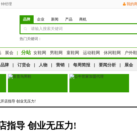
钟经理
我的
品牌
企业
新闻
产品
商机
热门关键词：
分站
品
展会
|
女鞋网
男鞋网
童鞋网
运动鞋网
休闲鞋网
户外
品牌
|
订货会
|
人物
|
营销
|
每周简报
|
要闻分析
|
展会
式开店指导 创业无压力!
店指导 创业无压力!