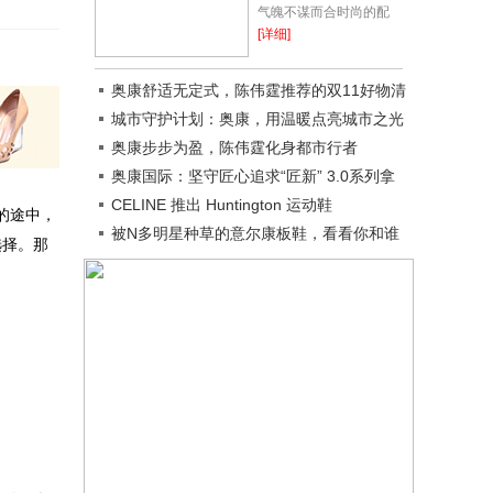
气魄不谋而合时尚的配
色，充满探索乐趣一年一
[详细]
度令人期(开)待(心)的国
庆节来啦假期除了要做旅
奥康舒适无定式，陈伟霆推荐的双11好物清
游路线的准备...
单来了
城市守护计划：奥康，用温暖点亮城市之光
奥康步步为盈，陈伟霆化身都市行者
奥康国际：坚守匠心追求“匠新” 3.0系列拿
捏多种穿着场景
CELINE 推出 Huntington 运动鞋
的途中，
被N多明星种草的意尔康板鞋，看看你和谁
选择。那
撞款了？