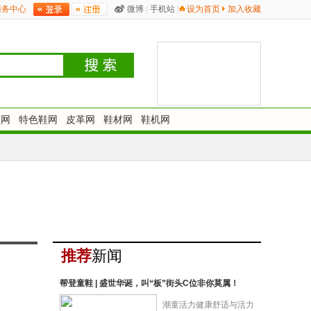
商务中心
微博
|
手机站
|
设为首页
加入收藏
鞋网
特色鞋网
皮革网
鞋材网
鞋机网
推荐
新闻
帮登童鞋 | 盛世华诞，叫“板”街头C位非你莫属！
潮童活力健康舒适与活力