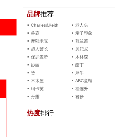
撞款了？
品牌
推荐
Charles&Keith
老人头
兽霸
亲子印象
摩熙米昵
慕兰茜
超人警长
贝妃尼
保罗盖帝
木林森
妙丽
酷丁
烫
犀牛
木木屋
ABC童鞋
珂卡芙
福连升
丹露
君步
热度
排行