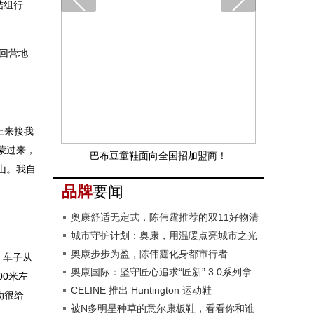
结组行
回营地
上来接我
蒙过来，
巴布豆童鞋面向全国招加盟商！
山。我自
品牌
要闻
奥康舒适无定式，陈伟霆推荐的双11好物清
单来了
城市守护计划：奥康，用温暖点亮城市之光
奥康步步为盈，陈伟霆化身都市行者
。车子从
奥康国际：坚守匠心追求“匠新” 3.0系列拿
0米左
捏多种穿着场景
CELINE 推出 Huntington 运动鞋
动很给
被N多明星种草的意尔康板鞋，看看你和谁