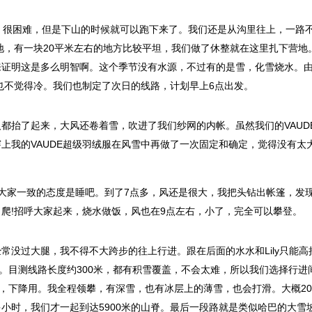
很困难，但是下山的时候就可以跑下来了。我们还是从沟里往上，一路
营地，有一块20平米左右的地方比较平坦，我们做了休整就在这里扎下营地
来证明这是多么明智啊。这个季节没有水源，不过有的是雪，化雪烧水。
，也不觉得冷。我们也制定了次日的线路，计划早上6点出发。
抬了起来，大风还卷着雪，吹进了我们纱网的内帐。虽然我们的VAUD
上我的VAUDE超级羽绒服在风雪中再做了一次固定和确定，觉得没有太
大家一致的态度是睡吧。到了7点多，风还是很大，我把头钻出帐篷，发
爬!招呼大家起来，烧水做饭，风也在9点左右，小了，完全可以攀登。
过大腿，我不得不大跨步的往上行进。跟在后面的水水和Lily只能高
端。目测线路长度约300米，都有积雪覆盖，不会太难，所以我们选择行进
另一条，下降用。我全程领攀，有深雪，也有冰层上的薄雪，也会打滑。大概20-
小时，我们才一起到达5900米的山脊。最后一段路就是类似哈巴的大雪