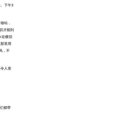
。下午3
套做站，
切才能到
水在横切
在那里用
风，不
还令人发
们都带