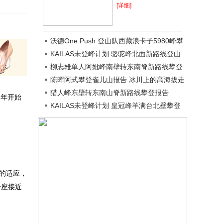
[详细]
沃德One Push 登山队西藏浪卡子5980峰攀
登日记
KAILAS未登峰计划 骆驼峰北面新路线登山
报告
柳志雄单人阿妣峰南壁转东南脊新路线攀登
报告
陈晖阿式攀登雀儿山报告 冰川上的高海拔走
遍带
猎人峰东壁转东南山脊新路线攀登报告
3年开始
KAILAS未登峰计划 皇冠峰羊满台北壁攀登
报告
的适应，
一座接近