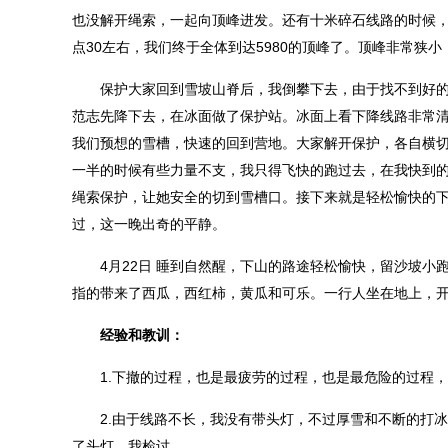
也没解开绳索，一起向顶峰进发。还有十米碎石线路的时候，
点30左右，我们终于全体到达5980的顶峰了。顶峰非常狭
保护大家回到雪坡山脊后，我倒攀下去，由于找不到好的
范志先降下去，在冰面做了保护站。冰面上看下降线路非常清
我们预想的雪槽，快速的回到营地。大家解开保护，各自横切
一半的时候有些力量不支，我只得飞快的跑过去，在我快到
绳索保护，让她安全的切到雪槽口。接下来就是轻松愉快的下
过，这一晚出奇的平静。
4月22日 睡到自然醒，下山的路途轻松愉快，留沙坡小
指的带来了西瓜，西红柿，黄瓜和可乐。一行人坐在地上，
经验和教训：
1.下撤的过程，也是最疲劳的过程，也是最危险的过程，
2.由于线路不长，我没有带头灯，不过厚雪和不断的打冰
了头灯，我检讨。