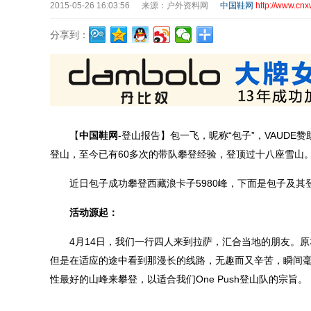
2015-05-26 16:03:56
来源：户外资料网
中国鞋网
http://www.cnx
分享到：
【
中国鞋网
-登山报告】包一飞，昵称“包子”，VAUDE
登山，至今已有60多次的带队攀登经验，登顶过十八座雪山
近日包子成功攀登西藏浪卡子5980峰，下面是包子及其
活动源起：
4月14日，我们一行四人来到拉萨，汇合当地的朋友。原
但是在适应的途中看到那漫长的线路，无趣而又辛苦，瞬间
性最好的山峰来攀登，以适合我们One Push登山队的宗旨。