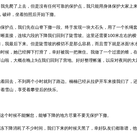
我先爬了上去，但是没有任何可靠的保护点，我只能用身体保护大家上来
小，破碎，坐着拍照后开始下撤。
保护点，我们先在山脊下撤一段。终于发现一块大石头，用了一个长绳
晰直接，连续六段的下降我们回到了陡雪坡。这里还需要100米左右的横
，我最后下来。但是陡雪坡的横切不是那么容易，而且雪下就是冰面!水
的时候，她已经脚下打滑了，幸好被我一把揪住。我做了一个过渡的锥，
山啦，大概在晚上9点我们回到了营地。好好整理帐篷，以应对夜间的大
跑着回去，不到两个小时就到了路边。楠楠已经从拉萨开车来接我们了，
开着雪山，享受着攀登后的快乐。
这个时候不能懈怠，能够下降的地方尽量不要无保护下撤。
冻下降消耗了不少时间，我们下来的时候天黑了，幸好队友们都靠谱，他