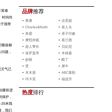
撞款了？
品牌
推荐
不算难
。时间尚
奥康
达芙妮
由于我带
Charles&Keith
老人头
兽霸
亲子印象
摩熙米昵
慕兰茜
E睡袋都
超人警长
贝妃尼
大问题，
保罗盖帝
木林森
妙丽
酷丁
烫
犀牛
现天气已
木木屋
ABC童鞋
珂卡芙
福连升
抬腿前进
热度
排行
间保护，
25米我
坡，我们