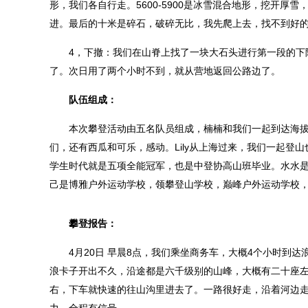
形，我们各自行走。5600-5900是冰雪混合地形，挖开厚
进。最后的十米是碎石，破碎无比，我先爬上去，找不到好
4，下撤：我们在山脊上找了一块大石头进行第一段的下降
了。次日用了两个小时不到，就从营地返回公路边了。
队伍组成：
本次攀登活动由五名队员组成，楠楠和我们一起到达海拔5
们，还有西瓜和可乐，感动。Lily从上海过来，我们一起
学生时代就是五项全能冠军，也是中登协高山班毕业。水水是
己是博雅户外运动学校，领攀登山学校，巅峰户外运动学校，中国
攀登报告：
4月20日 早晨8点，我们乘坐商务车，大概4个小时到达
浪卡子开出不久，沿途都是六千级别的山峰，大概有二十座左
右，下车就快速的往山沟里进去了。一路很好走，沿着河边走