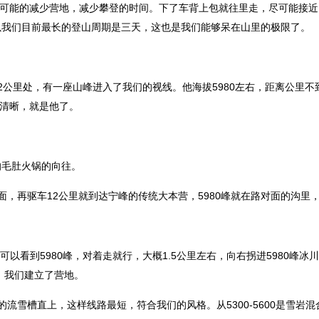
，尽可能的减少营地，减少攀登的时间。下了车背上包就往里走，尽可能接
以我们目前最长的登山周期是三天，这也是我们能够呆在山里的极限了。
里处，有一座山峰进入了我们的视线。他海拔5980左右，距离公里不
而清晰，就是他了。
毛肚火锅的向往。
再驱车12公里就到达宁峰的传统大本营，5980峰就在路对面的沟里
看到5980峰，对着走就行，大概1.5公里左右，向右拐进5980峰冰
，我们建立了营地。
雪槽直上，这样线路最短，符合我们的风格。从5300-5600是雪岩混