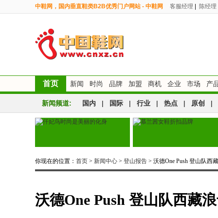
中鞋网，国内垂直鞋类B2B优秀门户网站 - 中鞋网
客服经理
|
陈经理
首页
新闻
时尚
品牌
加盟
商机
企业
市场
产
新闻频道:
国内
|
国际
|
行业
|
热点
|
原创
|
你现在的位置：
首页
>
新闻中心
>
登山报告
> 沃德One Push 登山队
沃德One Push 登山队西藏