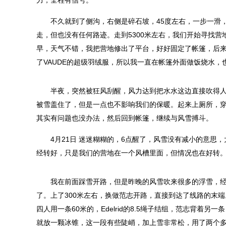
力，全程有信号。
不久就到了侧沟，右侧是碎石坡，45度左右，一步一滑，
走，但也没有任何路迹。走到5300米左右，我们开始寻找
早，天气不错，我把营地修出了平台，好好固定了帐篷，后
了VAUDE的超级羽绒服，所以我一直在帐篷外面做饭烧水
半夜，突然被狂风刮醒，风力达到把水水这边直接吹得人都
被雪盖住了，但是一点也不影响我们的保暖。起来上厕所，穿
其实有问题也没办法，然后回到帐篷，继续与风雪搏斗。
4月21日 迷迷糊糊的，6点醒了，风雪没有减小的意思，
经转好，只是我们的营地在一个风槽里面，但情况也在好转。
我在前面踩雪开路，但是昨晚的风雪吹来很多的浮雪，经常没
了。上了300米左右，换做范志开路，直接到达了线路的末
四人用一条60米的，Edelrid的8.5绳子结组，范志背着
就放一颗冰锥，这一段有些陡峭，加上雪非常松，用了两个多