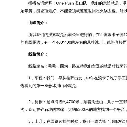
插播名词解释：One Push 登山队，我们的宗旨就是
始攀爬，能登顶最好，不能登顶就速速返回吃火锅去也。所
山峰简介：
所以我们的搜索就是沿着公里进行的，在距离浪卡子县12公
的直线距离，有一个400*400的左右的悬挂冰川，线路直接
线路简介：
线路定名：毛毛，因为一路支持我们攀登的就是对拉萨的
1，车程：我们一早从拉萨出发，中午在浪卡子吃了手工面，
边看到的第一座悬冰川山峰就是。
2，徒步：起点海拔约4700米，顺着沟进山，几乎一直都可以
沟，直到在碎石坡的末端，大约5300米的地方找到一个平台
3，上升：在线路选择的时候，我们一致选择了顶峰左边的流