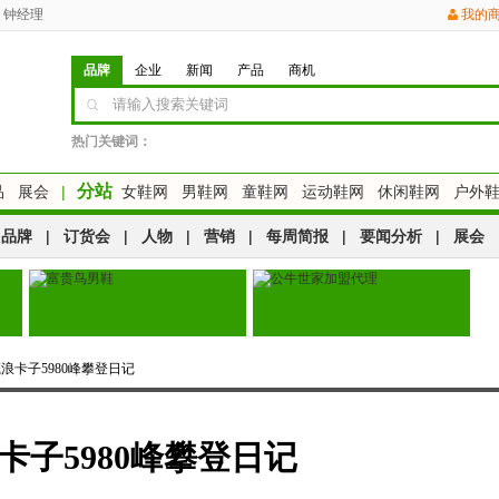
钟经理
我的
品牌
企业
新闻
产品
商机
热门关键词：
分站
品
展会
|
女鞋网
男鞋网
童鞋网
运动鞋网
休闲鞋网
户外
品牌
|
订货会
|
人物
|
营销
|
每周简报
|
要闻分析
|
展会
西藏浪卡子5980峰攀登日记
浪卡子5980峰攀登日记