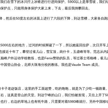
雪，我们在雪下的冰川拧上冰锥进行行进间保护。5900以上是厚雪坡，我们
的保护点，只能用身体保护大家上来，下去，最后我倒攀回去。
，然后在50度左右的冰面上进行了六段的下降，到达雪槽，大家各自跑
000左右的地方，过河的时候脚崴了一下，所以她返回拉萨，次日开车
登山也接近十年了，攀登过雀儿山，雪宝顶，岗什卡，玉虚峰等等。范志从内
巅峰户外运动学校教练，也是Fenix赞助的队员，等过慕士塔格峰，雀儿
登山协会，北师大珠海分校的教练。我也是Vaude Team 成员。
浪卡子老赵饭店，这里的手工面超赞，吃的饱饱，就是为了少吃一顿路量
右，这真是登山的天堂。到达宁峰的山口，我们怕被发现，又往上开了50
也行，右边的草地上也有牦牛路，只需要对着5980峰就行。另外中国移