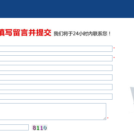
*
*
*