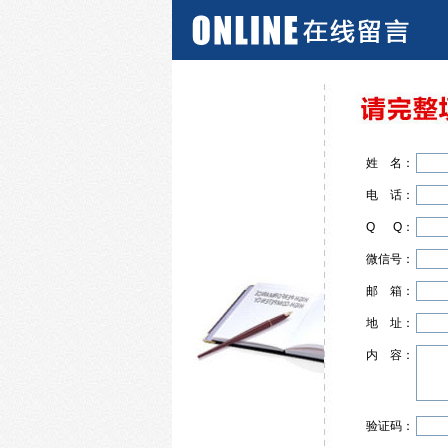
姓
名
：
电
话
：
Q
Q
：
微信号：
邮
箱
：
地
址
：
内
容
：
验证码：