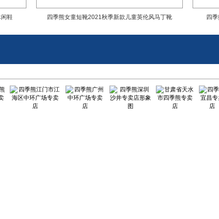
休闲鞋
四季熊女童短靴2021秋季新款儿童英伦风马丁靴
四季