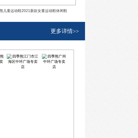
熊儿童运动鞋2021新款女童运动鞋休闲鞋
四季熊一脚蹬童鞋贝壳鞋
更多详情>>