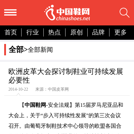
首页
行业
热点
原创
品牌
更多
国内
国际
展会
人物
营销
简报
全部>
全部新闻
分析
欧洲皮革大会探讨制鞋业可持续发展
必要性
2014-10-22 来源：中国皮革网
【
中国鞋网
-安全法规】第15届罗马尼亚品和
大会上，关于“步入可持续性发展”的第三次会议
召开。由葡萄牙制鞋技术中心领导的欧盟各国合