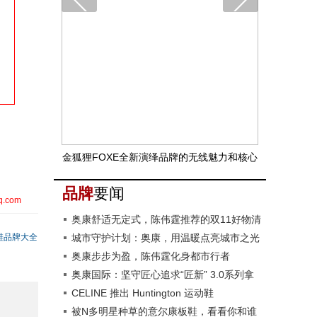
金狐狸FOXE全新演绎品牌的无线魅力和核心
价值
品牌
要闻
q.com
奥康舒适无定式，陈伟霆推荐的双11好物清
鞋品牌大全
单来了
城市守护计划：奥康，用温暖点亮城市之光
奥康步步为盈，陈伟霆化身都市行者
奥康国际：坚守匠心追求“匠新” 3.0系列拿
捏多种穿着场景
CELINE 推出 Huntington 运动鞋
被N多明星种草的意尔康板鞋，看看你和谁