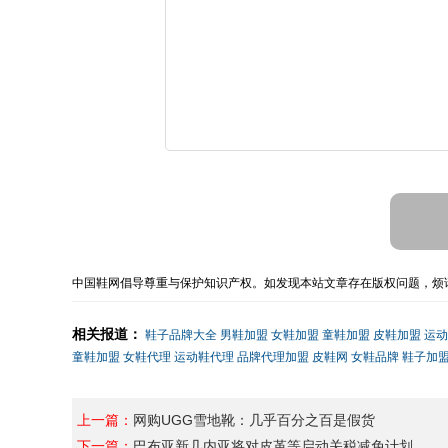
中国鞋网倡导尊重与保护知识产权。如发现本站文章存在版权问题，烦请
相关报道：
鞋子品牌大全
男鞋加盟
女鞋加盟
童鞋加盟
皮鞋加盟
运动
童鞋加盟
女鞋代理
运动鞋代理
品牌代理加盟
皮鞋网
女鞋品牌
鞋子加
上一篇：
网购UGG雪地靴：几乎百分之百是假货
下一篇：
巴布亚新几内亚将对皮革等启动关税减免计划