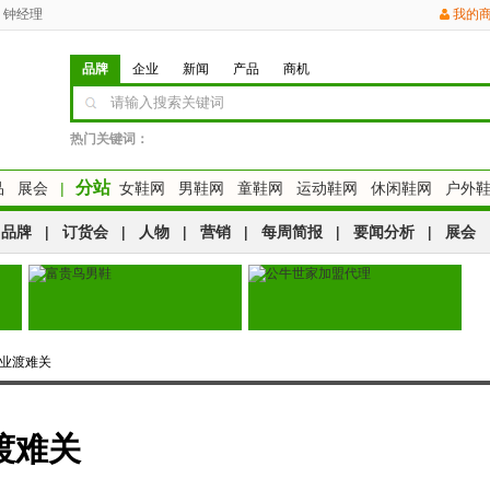
钟经理
我的
品牌
企业
新闻
产品
商机
热门关键词：
分站
品
展会
|
女鞋网
男鞋网
童鞋网
运动鞋网
休闲鞋网
户外
品牌
|
订货会
|
人物
|
营销
|
每周简报
|
要闻分析
|
展会
企业渡难关
渡难关