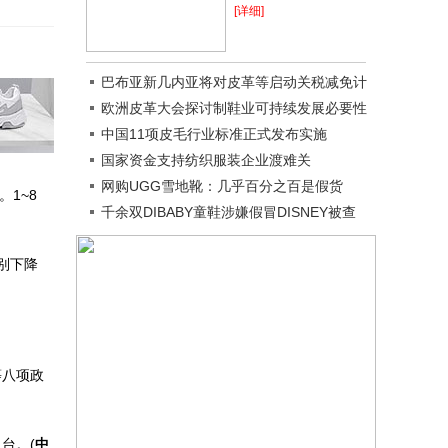
[详细]
巴布亚新几内亚将对皮革等启动关税减免计
划
欧洲皮革大会探讨制鞋业可持续发展必要性
中国11项皮毛行业标准正式发布实施
国家资金支持纺织服装企业渡难关
网购UGG雪地靴：几乎百分之百是假货
。1~8
千余双DIBABY童鞋涉嫌假冒DISNEY被查
别下降
等八项政
台。(
中