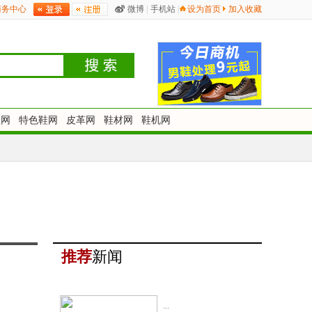
商务中心
微博
|
手机站
|
设为首页
加入收藏
鞋网
特色鞋网
皮革网
鞋材网
鞋机网
推荐
新闻
...